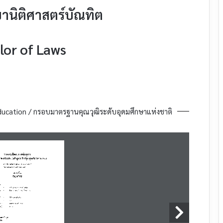
านิติศาสตร์บัณทิต
lor of Laws
ducation / กรอบมาตรฐานคุณวุฒิระดับอุดมศึกษาแห่งชาติ
รายละเอียดของหลักสูตร
ศาส
ตรบัณฑิต (หลักสูตร
ปรับปรุง
พุ
ทธศักราช
25
๖๓
)
มหาวิทยาลัยมหาจุฬาลงกรณราชวิทยาลัย
วิทยาเขตแพร่ 
คณะสังคมศาสตร์
หมวดที่ 1  
ข้อมูลทั่วไป
ร
:
:
หลักสูตรนิติศาสตรบัณฑิต
ษ 
:
Bachelor of Laws Program
) 
:
นิติศาสตรบัณฑิต
 
:
น.บ.
งกฤษ) 
:
Bachelor of Laws
กฤษ)
:
LL
.
B
.
ตลอดหลักสูตร
ยกิต