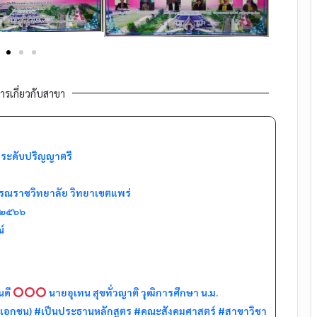
ารเกี่ยวกับสาขา
 ระดับปริญญาตรี
รณราชวิทยาลัย วิทยาเขตแพร่
น ๒๕๖๖
์
นดี
นายอุเทน สุขทั่วญาติ วุฒิการศึกษา น.ม.
มายเอกชน) #เป็นประธานหลักสูตร #คณะสังคมศาสตร์ #สาขาวิชา