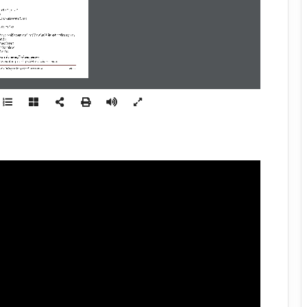
าตรี หลักสูตร 4 ปี
ร
ประเภทหลักสูตรทางวิชาการ
า
เป็นภาษาไทย
ต่างประเทศที่
มีความสามารถในการใช้ภาษาไทยได้เพียงพอในการศึกษากฎหมาย
ันอื่น
การสอนโดยตรง
 าเร็จการศึกษา
วิชาเดียว
ล
ะ
การพิจารณาอนุมัติ/เห็นชอบหลักสูตร
ศ.
๒๕๖๓
ปรับปรุงจากหลักสูตรนิติศาสตรบัณฑิต
พ.ศ. 2558
ัณฑิต
(หลักสูตรปรับปรุง พุทธศักราช 
๒๕๖๓)
หน้า 
1