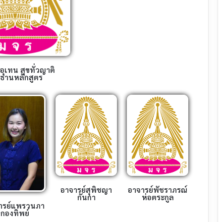
อุเทน สุขทั่วญาติ
ธานหลักสูตร
อาจารย์สุพิชญา
อาจารย์พัชราภรณ์
กันกา
ห่อตระกูล
ารย์แพรวนภา
กองทิพย์