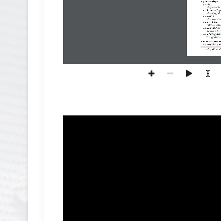
5. รูปแบบของหลักสูตร
5.1 รูปแบบ
หลักสูตรระดับปริญญ
๕.๒ 
ประเภทของหลักสูต
หลักสูตรปริญญาตรี 
5.
๓
ภาษาที่ใช้
หลักสูตรจัดการศึกษ
๕
.
๔
การรับเข้าศึกษา
รับนิสิตไทยและนิสิต
5.
๕
ความร่วมมือกับสถาบ
สถาบัน
จัดการเรียน
5.
๖
การให้ปริญญาแก่ผู้ส
ให้ปริญญาเพียงสาขา
6. สถานภาพของหลักสูตรแ
6.1 
หลักสูตรปรับปรุง พ.
มคอ. 
๒ 
หลักสูตรนิติศาสตรบ