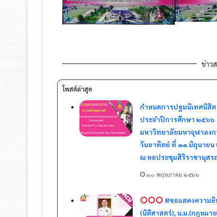
ข่าวส
โพสต์ล่าสุด
กำหนดการปฐมนิเทศนิสิต
ประจำปีการศึกษา ๒๕๖๖
มหาวิทยาลัยมหาจุฬาลงก
วันอาทิตย์ ที่ ๑๑ มิถุนาย
ณ หอประชุมสิริราชานุสรณ
๓๐ พฤษภาคม ๒๕๖๖
#ขอแสคงความยิ
(นิติศาสตร์), น.ม.(กฎห