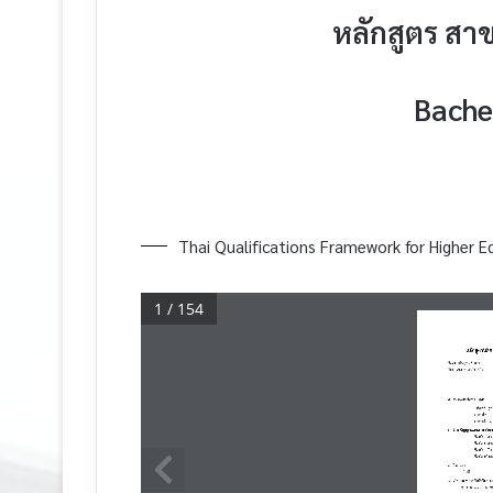
หลักสูตร สาข
Bache
Thai Qualifications Framework for Higher E
1 / 154
หลักสูตรนิติ
ชื่อสถาบันอุดมศึกษา
วิทยาเขต/คณะ/ภาควิชา
1. รหัสและชื่อหลักสูตร
รหัสหลักสูต
ภาษาไทย 
ภาษาอังกฤ
2
. 
ชื่อปริญญาและสาขาวิชา
ชื่อเต็ม (ไทย
ชื่อย่อ (ไทย)
ชื่อเต็ม (อั
ชื่อย่อ (อัง
3
. 
วิชาเอก
-
ไม่มี
-
4. จ านวนหน่วยกิตที่เรียน
จ านวน  1
๔
๘
หน่ว