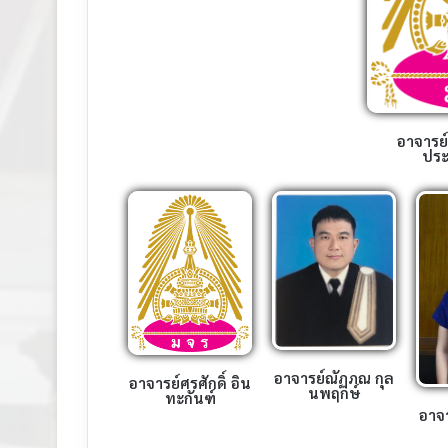
อาจารย์
ประ
อาจารย์ณัฏภณ กุล
อาจารย์ศรศักดิ์ อิน
นพฤกษ์
ทะกันฑ์
อาจ