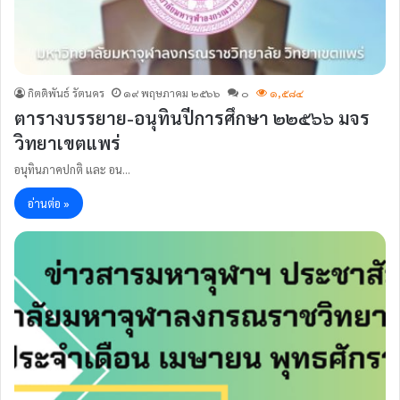
กิตติพันธ์ รัตนคร
๑๙ พฤษภาคม ๒๕๖๖
๐
๑,๕๘๔
ตารางบรรยาย-อนุทินปีการศึกษา ๒๒๕๖๖ มจร
วิทยาเขตแพร่
อนุทินภาคปกติ และ อน…
อ่านต่อ »