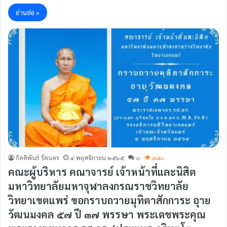
อ่านต่อ »
กิตติพันธ์ รัตนคร
๔ พฤศจิกายน ๒๕๖๕
๐
๙๘๐
คณะผู้บริหาร คณาจารย์ เจ้าหน้าที่และนิสิต
มหาวิทยาลัยมหาจุฬาลงกรณราชวิทยาลัย
วิทยาเขตแพร่ ขอกราบถวายมุทิตาสักการะ อุาย
วัฒนมงคล ๕๗ ปี ๓๗ พรรษา พระเดชพระคุณ