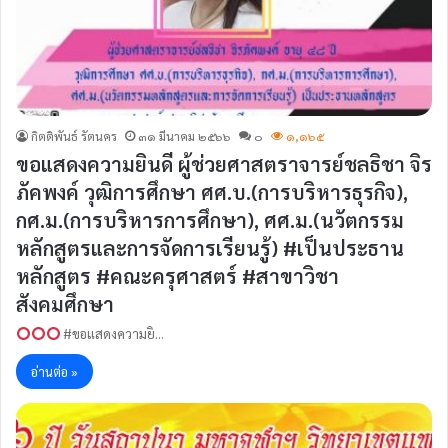
กิตติพันธ์ รัตนคร
๓๑ มีนาคม ๒๕๖๖
๐
๑,๑๖๕
ขอแสดงความยินดี ผู้ช่วยศาสตราจารย์ชลธิชา จิร
ภัคพงค์ วุฒิการศึกษา ศศ.บ.(การบริหารธุรกิจ),
กศ.ม.(การบริหารการศึกษา), ศศ.ม.(นวัตกรรม
หลักสูตรและการจัดการเรียนรู้) #เป็นประธาน
หลักสูตร #คณะครุศาสตร์ #สาขาวิชา
สังคมศึกษา
#ขอแสดงความยิ…
อ่านต่อ »