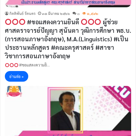
กิตติพันธ์ รัตนคร
๓๑ มีนาคม ๒๕๖๖
๐
๑,๕๙๒
#ขอแสดงความยินดี
ผู้ช่วย
ศาสตราจารย์ปัญญา สุนันตา วุฒิการศึกษา พธ.บ.
(การสอนภาษาอังกฤษ), M.A.(Linguistics) #เป็น
ประธานหลักสูตร #คณะครุศาสตร์ #สาขา
วิชาการสอนภาษาอังกฤษ
#ขอแสดงความยิ…
อ่านต่อ »