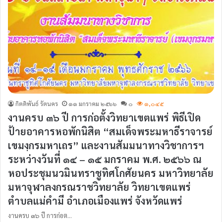
กิตติพันธ์ รัตนคร
๑๑ มกราคม ๒๕๖๖
๐
๑,๐๔๕
งานครบ ๓๖ ปี การก่อตั้งวิทยาเขตแพร่ พิธีเปิด
ป้ายอาคารหอพักนิสิต “สมเด็จพระมหาธีราจารย์
เขมงฺกรมหาเถร” และงานสัมมนาทางวิชาการฯ
ระหว่างวันที่ ๑๔ – ๑๕ มกราคม พ.ศ. ๒๕๖๖ ณ
หอประชุมนวมินทราชูทิศโกศัยนคร มหาวิทยาลัย
มหาจุฬาลงกรณราชวิทยาลัย วิทยาเขตแพร่
ตำบลแม่คำมี อำเภอเมืองแพร่ จังหวัดแพร่
งานครบ ๓๖ ปี การก่อต…