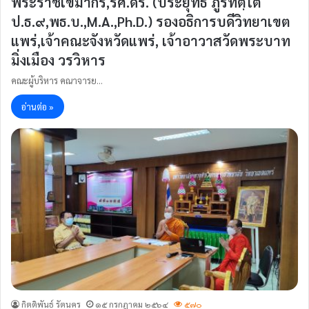
พระราชเขมากร,รศ.ดร. (ประยุทธ ภูริทตฺโต
ป.ธ.๙,พธ.บ.,M.A.,Ph.D.) รองอธิการบดีวิทยาเขต
แพร่,เจ้าคณะจังหวัดแพร่, เจ้าอาวาสวัดพระบาท
มิ่งเมือง วรวิหาร
คณะผู้บริหาร คณาจารย…
อ่านต่อ »
กิตติพันธ์ รัตนคร
๑๕ กรกฎาคม ๒๕๖๔
๕๗๐