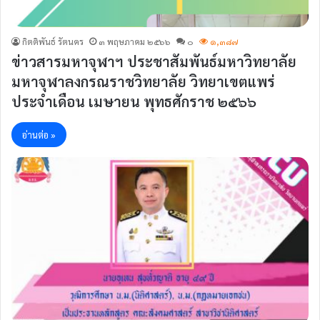
กิตติพันธ์ รัตนคร
๓ พฤษภาคม ๒๕๖๖
๐
๑,๓๘๗
ข่าวสารมหาจุฬาฯ ประชาสัมพันธ์มหาวิทยาลัย
มหาจุฬาลงกรณราชวิทยาลัย วิทยาเขตแพร่
ประจำเดือน เมษายน พุทธศักราช ๒๕๖๖
อ่านต่อ »