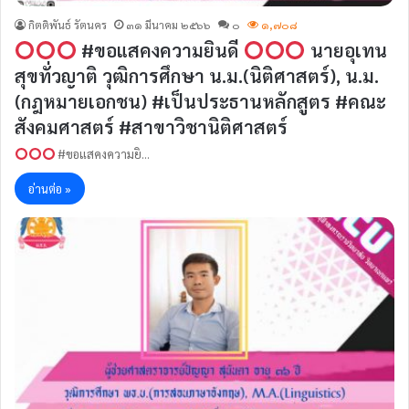
กิตติพันธ์ รัตนคร
๓๑ มีนาคม ๒๕๖๖
๐
๑,๗๐๘
#ขอแสคงความยินดี
นายอุเทน
สุขทั่วญาติ วุฒิการศึกษา น.ม.(นิติศาสตร์), น.ม.
(กฎหมายเอกชน) #เป็นประธานหลักสูตร #คณะ
สังคมศาสตร์ #สาขาวิชานิติศาสตร์
#ขอแสคงความยิ…
อ่านต่อ »