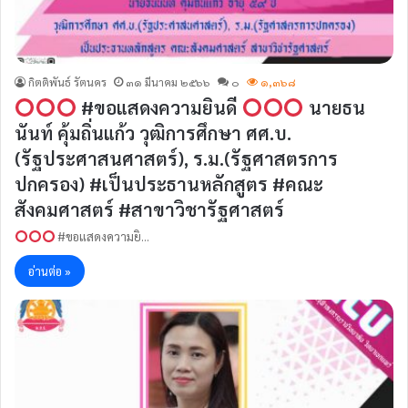
กิตติพันธ์ รัตนคร
๓๑ มีนาคม ๒๕๖๖
๐
๑,๓๖๘
#ขอแสดงความยินดี
นายธน
นันท์ คุ้มถิ่นแก้ว วุฒิการศึกษา ศศ.บ.
(รัฐประศาสนศาสตร์), ร.ม.(รัฐศาสตรการ
ปกครอง) #เป็นประธานหลักสูตร #คณะ
สังคมศาสตร์ #สาขาวิชารัฐศาสตร์
#ขอแสดงความยิ…
อ่านต่อ »