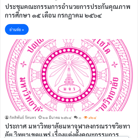
ประชุมคณะกรรมการอำนวยการประกันคุณภาพ
การศึกษา ๑๕ เดือน กรกฎาคม ๒๕๖๔
อ่านต่อ »
กิตติพันธ์ รัตนคร
๒๑ มีนาคม ๒๕๖๔
๐
๙๒๔
ประกาศ มหาวิทยาลัยมหาจุฬาลงกรณราชวิยทา
ลัย วิทยาเขตแพร่ เรื่องแต่งตั้งคณะกรรมการ