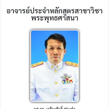
อาจารย์ประจำหลักสูตรสาขาวิชา
พระพุทธศาสนา
ผศ.ดร. เกรียงศักดิ์ ฟองคำ