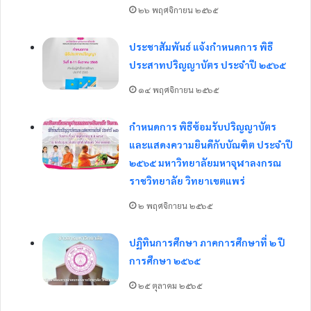
๒๖ พฤศจิกายน ๒๕๖๕
ประชาสัมพันธ์ แจ้งกำหนดการ พิธี
ประสาทปริญญาบัตร ประจำปี ๒๕๖๕
๑๔ พฤศจิกายน ๒๕๖๕
กำหนดการ พิธีซ้อมรับปริญญาบัตร
และแสดงความยินดีกับบัณฑิต ประจำปี
๒๕๖๕ มหาวิทยาลัยมหาจุฬาลงกรณ
ราชวิทยาลัย วิทยาเขตแพร่
๒ พฤศจิกายน ๒๕๖๕
ปฏิทินการศึกษา ภาคการศึกษาที่ ๒ ปี
การศึกษา ๒๕๖๕
๒๕ ตุลาคม ๒๕๖๕