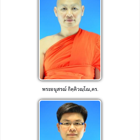
พระอนุสรณ์ กิตฺติวณฺโณ,ดร.