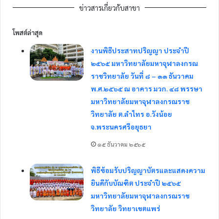
ข่าวสารเกี่ยวกับสาขา
โพสต์ล่าสุด
งานพิธีประสาทปริญญา ประจำปี
๒๕๖๕ มหาวิทยาลัยมหาจุฬาลงกรณ
ราชวิทยาลัย วันที่ ๘ – ๑๑ ธันวาคม
พ.ศ.๒๕๖๕ ณ อาคาร มวก. ๔๘ พรรษา
มหาวิทยาลัยมหาจุฬาลงกรณราช
วิทยาลัย ต.ลำไทร อ.วังน้อย
จ.พระนครศรีอยุธยา
๑๕ ธันวาคม ๒๕๖๕
พิธีซ้อมรับปริญญาบัตรและแสดงความ
ยินดีกับบัณฑิต ประจำปี ๒๕๖๕
มหาวิทยาลัยมหาจุฬาลงกรณราช
วิทยาลัย วิทยาเขตแพร่