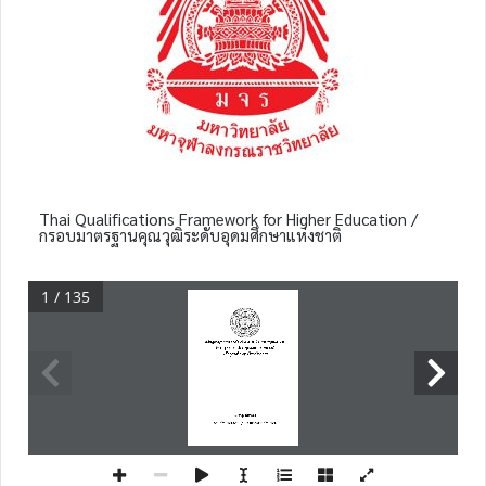
Thai Qualifications Framework for Higher Education /
กรอบมาตรฐานคุณวุฒิระดับอุดมศึกษาแห่งชาติ
1 / 135
หลักสูตร
พุทธศาสตร
บัณฑิต
สาขาวิชา
พระพุทธศาสนา
(หลักสูตรปรับปรุง
พุทธศักราช 
๒๕
๖๐
)
หลักสูตรปริญญาตรีทางวิชาการ
คณะ
พุทธ
ศาสตร์
มหาวิทยาลัยมหาจุฬาลงกรณราชวิทยาลัย
มคอ.
๒ 
พุทธศาส
ตร
บัณฑิต สาขาวิชาพระพุทธศาสนา
หน้า 
๑