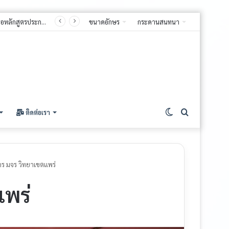
ประกาศมหาวิทยาลัยมหาจุฬาลงกรณราชวิทยาลัย วิทยาเขตแพร่เรื่อง รายชื่อผู้มีสิทธิ์สอบคัดเลือกเข้าศึกษาต่อหลักสูตรประกาศนียบัตรบัณฑิต สาขาวิชาชีพครู(หลักสูตรใหม่ พ.ศ. ๒๕๖๘) ประจำปีการศึกษา ๒๕๖๙ (รอบที่ ๒)
ขนาดอักษร
กระดานสนทนา
ติดต่อเรา
กร มจร วิทยาเขตแพร่
แพร่