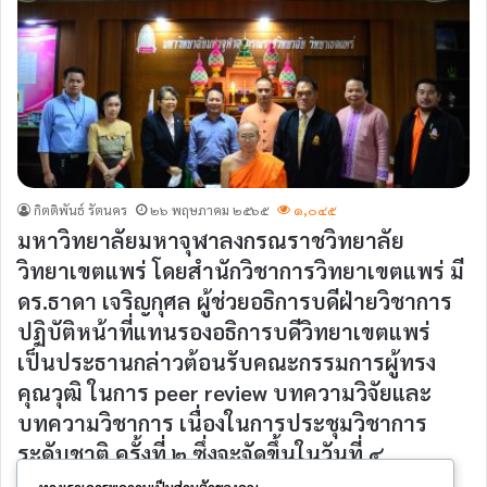
กิตติพันธ์ รัตนคร
๒๖ พฤษภาคม ๒๕๖๕
๑,๐๔๕
มหาวิทยาลัยมหาจุฬาลงกรณราชวิทยาลัย
วิทยาเขตแพร่ โดยสำนักวิชาการวิทยาเขตแพร่ มี
ดร.ธาดา เจริญกุศล ผู้ช่วยอธิการบดีฝ่ายวิชาการ
ปฏิบัติหน้าที่แทนรองอธิการบดีวิทยาเขตแพร่
เป็นประธานกล่าวต้อนรับคณะกรรมการผู้ทรง
คุณวุฒิ ในการ peer review บทความวิจัยและ
บทความวิชาการ เนื่องในการประชุมวิชาการ
ระดับชาติ ครั้งที่ ๒ ซึ่งจะจัดขึ้นในวันที่ ๔
มิถุนายน พ.ศ.๒๕๖๕ ในรูปแบบออนไซส์และ