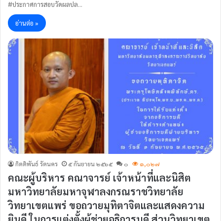
#ประกาศการสอบวัดผลปล…
อ่านต่อ »
กิตติพันธ์ รัตนคร
๕ กันยายน ๒๕๖๕
๐
๑,๐๒๗
คณะผู้บริหาร คณาจารย์ เจ้าหน้าที่และนิสิต
มหาวิทยาลัยมหาจุฬาลงกรณราชวิทยาลัย
วิทยาเขตแพร่ ขอถวายมุทิตาจิตและแสดงความ
ยินดี ในการแต่งตั้งผู้ช่วยอธิการบดี ส่วนวิทยาเขต