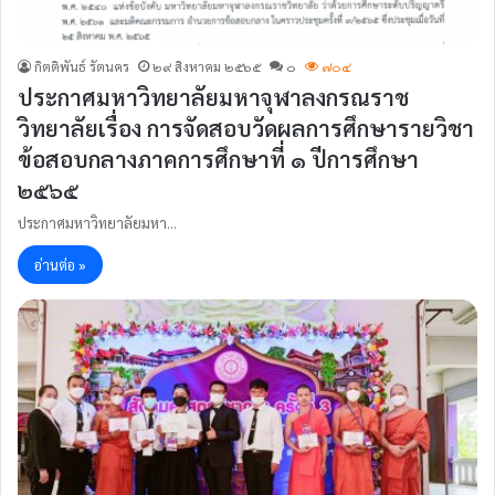
กิตติพันธ์ รัตนคร
๒๙ สิงหาคม ๒๕๖๕
๐
๗๐๔
ประกาศมหาวิทยาลัยมหาจุฬาลงกรณราช
วิทยาลัยเรื่อง การจัดสอบวัดผลการศึกษารายวิชา
ข้อสอบกลางภาคการศึกษาที่ ๑ ปีการศึกษา
๒๕๖๕
ประกาศมหาวิทยาลัยมหา…
อ่านต่อ »