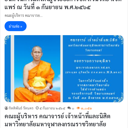
แพร่ ณ วันที่ ๑ กันยายน พ.ศ.๒๕๖๕
คณะผู้บริหาร คณาจารย…
อ่านต่อ »
กิตติพันธ์ รัตนคร
๕ กันยายน ๒๕๖๕
๐
๑,๐๕๑
คณะผู้บริหาร คณาจารย์ เจ้าหน้าที่และนิสิต
มหาวิทยาลัยมหาจุฬาลงกรณราชวิทยาลัย