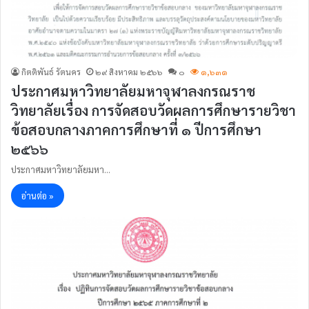
กิตติพันธ์ รัตนคร
๒๙ สิงหาคม ๒๕๖๖
๐
๑,๖๓๑
ประกาศมหาวิทยาลัยมหาจุฬาลงกรณราช
วิทยาลัยเรื่อง การจัดสอบวัดผลการศึกษารายวิชา
ข้อสอบกลางภาคการศึกษาที่ ๑ ปีการศึกษา
๒๕๖๖
ประกาศมหาวิทยาลัยมหา…
อ่านต่อ »