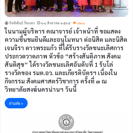
กิตติพันธ์ รัตนคร
๒๔ สิงหาคม ๒๕๖๕
๙๒๓
ในนามผู้บริหาร คณาจารย์ เจ้าหน้าที่ ขอแสดง
ความชื่นชมยินดีและอนุโมทนา ต่อนิสิต และนิสิต
เจนจิรา ดาวพระแก้ว ที่ได้รับรางวัลชนะเลิศการ
ประกวดวาดภาพ หัวข้อ “สร้างสันติภาพ สังคม
สันติสุข” ได้รางวัลชนะเลิศอันดับที่ 1 รับโล่
รางวัลของ รมต.อว. และเกียรติบัตรฯ เนื่องใน
กิจกรรม สังคมศาสตร์วิชาการ ครั้งที่ ๓ ณ
วิทยาลัยสงฆ์นครน่านฯ วันนี้
อ่านต่อ »