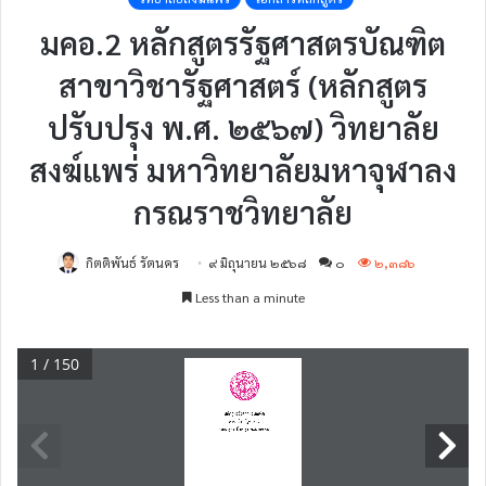
มคอ.2 หลักสูตรรัฐศาสตรบัณฑิต
สาขาวิชารัฐศาสตร์ (หลักสูตร
ปรับปรุง พ.ศ. ๒๕๖๗) วิทยาลัย
สงฆ์แพร่ มหาวิทยาลัยมหาจุฬาลง
กรณราชวิทยาลัย
กิตติพันธ์ รัตนคร
๙ มิถุนายน ๒๕๖๘
๐
๒,๓๘๖
Less than a minute
1 / 150