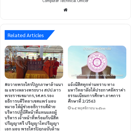
Computer Technical Officer
Website
Related Articles
#ถวายพระไตรปิฎกภาษาล้านนา
แจ้งนิสิตทุกท่านทราบ ทาง
ณ แขวงหลวงพระบาง สปป.ลาว
มหาวิทยาลัยได้ประกาศอัตราค่า
พระราชเขมากร,รศ.ดร.รอง
ธรรมเนียมการศึกษา ภาคการ
อธิการบดีวิทยาเขตแพร่ มอบ
ศึกษาที่ 2/2563
หมาย ให้ผู้ช่วยอธิการบดีฝ่าย
๒๕ พฤศจิกายน ๒๕๖๓
บริหารปฏิบัติหน้าที่แทนและผู้
บริหาร เจ้าหน้าที่พร้อมกับนิสิต
ปริญญาตรี ปริญญาโทปริญญา
เอก มอบ พระไตรปิฎกฉบับล้าน