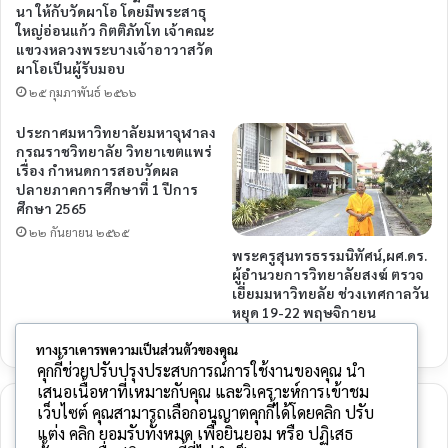
นา ให้กับวัดผาโอ โดยมีพระสาธุ
ใหญ่อ่อนแก้ว กิตติภัทโท เจ้าคณะ
แขวงหลวงพระบางเจ้าอาวาสวัด
ผาโอเป็นผู้รับมอบ
๒๕ กุมภาพันธ์ ๒๕๖๖
ประกาศมหาวิทยาลัยมหาจุฬาลง
กรณราชวิทยาลัย วิทยาเขตแพร่
เรื่อง กำหนดการสอบวัดผล
ปลายภาคการศึกษาที่ 1 ปีการ
ศึกษา 2565
๒๒ กันยายน ๒๕๖๕
พระครูสุนทรธรรมนิทัศน์,ผศ.ดร.
ผู้อำนวยการวิทยาลัยสงฆ์ ตรวจ
เยี่ยมมหาวิทยลัย ช่วงเทศกาลวัน
หยุด 19-22 พฤษจิกายน
๒๑ พฤศจิกายน ๒๕๖๓
ทางเราเคารพความเป็นส่วนตัวของคุณ
คุกกี้ช่วยปรับปรุงประสบการณ์การใช้งานของคุณ นำ
เสนอเนื้อหาที่เหมาะกับคุณ และวิเคราะห์การเข้าชม
เว็บไซต์ คุณสามารถเลือกอนุญาตคุกกี้ได้โดยคลิก ปรับ
ใส่ความเห็น
แต่ง คลิก ยอมรับทั้งหมด เพื่อยินยอม หรือ ปฏิเสธ