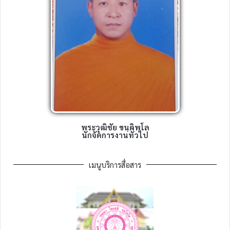
พระวุฒิชัย ขนฺติพโล
นักจัดการงานทั่วไป
เมนูบริการสื่อสาร