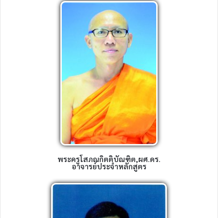
พระครูโสภณกิตติบัณฑิต,ผศ.ดร.
อาจารย์ประจำหลักสูตร