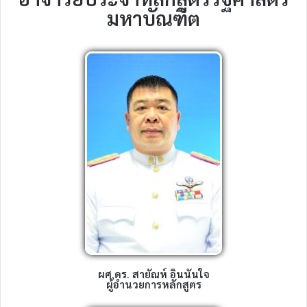
มหาบัณฑิต
ผศ.ดร. สายัณห์ อินนันใจ
ผู้อำนวยการหลักสูตร