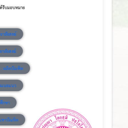
ี่ได้รับมอบหมาย
ยาลัยสงฆ์
ยาลัยสงฆ์
 : ผลิตบัณฑิต
ารแนะแนว
ศึกษา
มหาบัณทิต