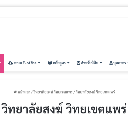
ิทธิ์สอบคัดเลือกนิสิตใหม่ ประจำปีการศึกษา ๒๕๖๙ (รอบที่ ๓) ระดับปริญญาตรี
ระบบ E-office
หลักสูตร
สำหรับนิสิต
บุคลากร
หน้าแรก
/
วิทยาลัยสงฆ์ วิทยเขตแพร่
/
วิทยาลัยสงฆ์ วิทยเขตแพร่
วิทยาลัยสงฆ์ วิทยเขตแพร่