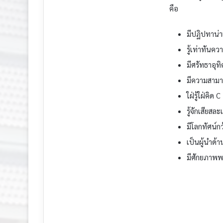
คือ
มีปฏิปทาน่า
รู้เท่าทัน
มีศรัทธาอุ
มีความสามา
ใฝ่รู้ใฝ่คิด 
รู้จักเสียสล
มีโลกทัศน์ก
เป็นผู้นำด
มีศักยภาพพ