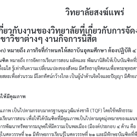
วิทยาลัยสงฆ์แพร่​
เกี่ยวกับงานของวิทยาลัยที่เกี่ยวกับการจ
าวิขาต่างๆ งานกิจการนิสิต
on)
หมายถึง ภารกิจที่กําหนดให้สถาบันอุดมศึกษา ต้องปฏิบัติ ๔
ณฑิต
หมายถึง การจัดการเรียนการสอน ผลิตและ พัฒนานิสิตให้เป็นบัณฑิตที่
ื่อมใส รู้เท่าทันความเปลี่ยนแปลงของสังคม มีศรัทธาอุทิศตนเพื่อพระพุทธ
ักเสียสละเพื่อส่วนรวม มีโลกทัศน์กว้างไกล เป็นผู้นำด้านจิตใจและปัญญา มีศ
ตให้มีคุณภาพ
ีคุณภาพ เป็นไปตามกรอบมาตรฐานคุณวุฒิแห่งชาติ (TQF) โดยใช้หลั
รียนการสอน เพื่อให้ได้บัณฑิตที่มีคุณภาพเป็นไปตามจุดมุ่งหมายของแผนพ
การพัฒนาทรัพยากรมนุษย์ให้มีความเป็นพลเมือง (มีองค์ประกอบ ๔ ด้าน คือ 
คัญในศตวรรษที่ ๒๑ มีทักษะการเรียนรู้ในศตวรรษที่ ๒๑ และมีทักษะบัณฑิต