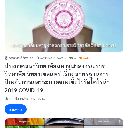
กิตติพันธ์ รัตนคร
๑๕ เมษายน ๒๕๖๔
๐
๖๗๑
ประกาศมหาวิทยาลัยมหาจุฬาลงกรณราช
วิทยาลัย วิทยาเขตแพร่ เรื่อง มาตรฐานการ
ป้องกันการแพร่ระบาดของเชื้อไวรัสโคโรน่า
2019 COVID-19
ประกาศจากศาลากลางจัง…
อ่านต่อ »