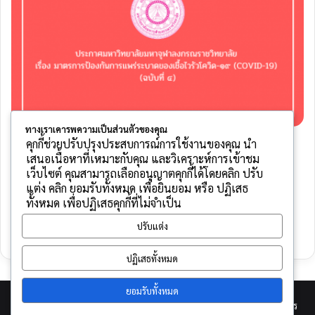
ทางเราเคารพความเป็นส่วนตัวของคุณ
กิตติพันธ์ รัตนคร
๕ มกราคม ๒๕๖๔
๐
๕๕๙
คุกกี้ช่วยปรับปรุงประสบการณ์การใช้งานของคุณ นำ
เสนอเนื้อหาที่เหมาะกับคุณ และวิเคราะห์การเข้าชม
ประกาศมหาวิทยาลัยมหาจุฬาลงกรณราช
เว็บไซต์ คุณสามารถเลือกอนุญาตคุกกี้ได้โดยคลิก ปรับ
วิทยาลัย เรื่อง มาตรการป้องกันการแพร่ระบาด
แต่ง คลิก ยอมรับทั้งหมด เพื่อยินยอม หรือ ปฏิเสธ
ของเชื้อไวรัสโควิด-๑๙ (COVID-19) (ฉบับที่ ๔)
ทั้งหมด เพื่อปฏิเสธคุกกี้ที่ไม่จำเป็น
ปรับแต่ง
อ่านต่อ »
ปฏิเสธทั้งหมด
ยอมรับทั้งหมด
© Copyright 2026, All Rights Reserved |
พัฒนาโดย กิตติพันธ์ รัตนคร