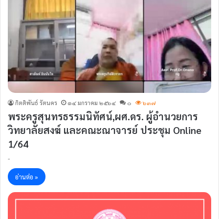
กิตติพันธ์ รัตนคร
๑๔ มกราคม ๒๕๖๔
๐
๖๓๗
พระครูสุนทรธรรมนิทัศน์,ผศ.ดร. ผู้อำนวยการ
วิทยาลัยสงฆ์ และคณะณาจารย์ ประชุม Online
1/64
-
อ่านต่อ »