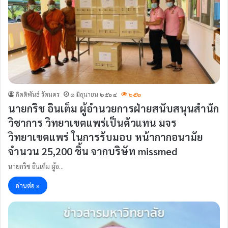
กิตติพันธ์ รัตนคร
๑ มิถุนายน ๒๕๖๔
๖๕๒
นายกริช อินเต็ม ผู้อำนวยการฝ่ายสนับสนุนสำนัก
วิชาการ วิทยาเขตแพร่เป็นตัวแทน มจร
วิทยาเขตแพร่ ในการรับมอบ หน้ากากอนามัย
จำนวน 25,200 ชิ้น จากบริษัท missmed
นายกริช อินเต็ม ผู้อ…
อ่านต่อ »