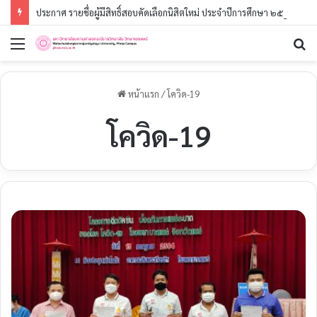
ประกาศ รายชื่อผู้มีสิทธิ์สอบคัดเลือกนิสิตใหม่ ประจำปีการศึกษา ๒๕๖๙ (รอบที่ ๓) ระดับปริญญาตรี
เมนู
ค
หน้าแรก
/
โควิด-19
โควิด-19