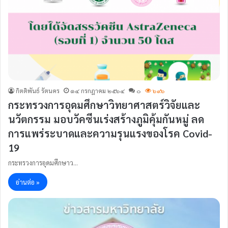
กิตติพันธ์ รัตนคร
๑๔ กรกฎาคม ๒๕๖๔
๐
๖๙๖
กระทรวงการอุดมศึกษาวิทยาศาสตร์วิจัยและ
นวัตกรรม มอบวัคซีนเร่งสร้างภูมิคุ้มกันหมู่ ลด
การแพร่ระบาดและความรุนแรงของโรค Covid-
19
กระทรวงการอุดมศึกษาว…
อ่านต่อ »