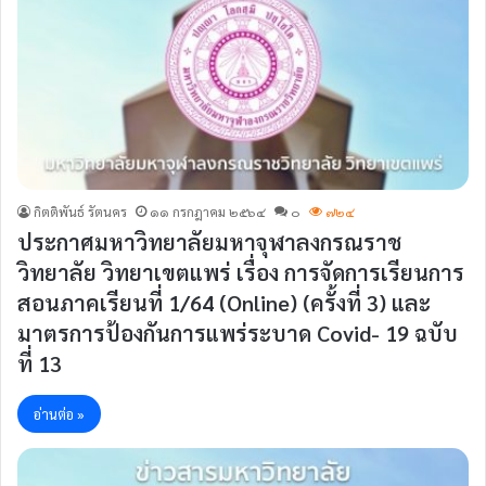
กิตติพันธ์ รัตนคร
๑๑ กรกฎาคม ๒๕๖๔
๐
๗๒๔
ประกาศมหาวิทยาลัยมหาจุฬาลงกรณราช
วิทยาลัย วิทยาเขตแพร่ เรื่อง การจัดการเรียนการ
สอน​ภาคเรียนที่​ 1/64 (Online​) (ครั้งที่ 3) และ
มาตรการป้องกันการแพร่ระบาด Covid- 19 ฉบับ
ที่ 13
อ่านต่อ »