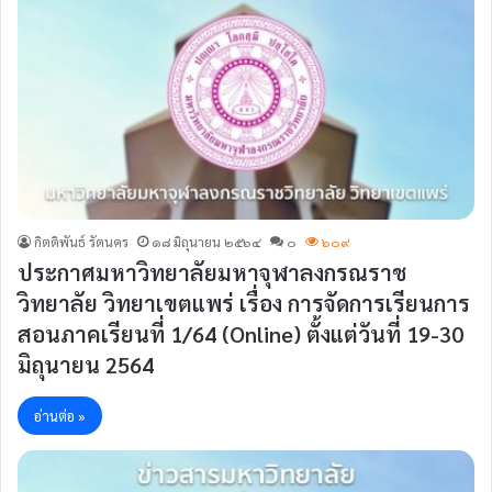
กิตติพันธ์ รัตนคร
๑๘ มิถุนายน ๒๕๖๔
๐
๖๐๙
ประกาศมหาวิทยาลัยมหาจุฬาลงกรณราช
วิทยาลัย วิทยาเขตแพร่ เรื่อง การจัดการเรียนการ
สอน​ภาคเรียนที่​ 1/64 (Online​) ตั้งแต่วันที่​ 19-30
มิถุนายน​ 2564
อ่านต่อ »