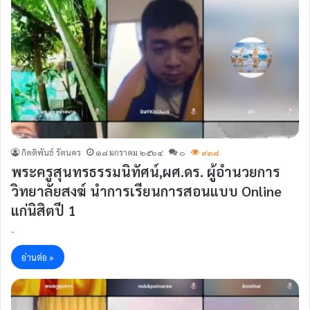
กิตติพันธ์ รัตนคร
๑๘ มกราคม ๒๕๖๔
๐
๙๓๘
พระครูสุนทรธรรมนิทัศน์,ผศ.ดร. ผู้อำนวยการ
วิทยาลัยสงฆ์ นำการเรียนการสอนแบบ Online
แก่นิสิตปี 1
-
อ่านต่อ »