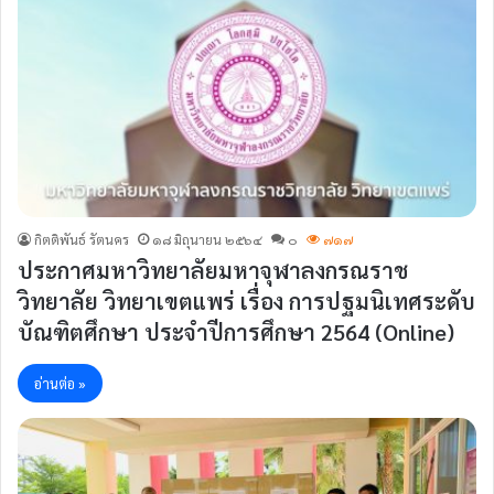
กิตติพันธ์ รัตนคร
๑๘ มิถุนายน ๒๕๖๔
๐
๗๑๗
ประกาศมหาวิทยาลัยมหาจุฬาลงกรณราช
วิทยาลัย วิทยาเขตแพร่ เรื่อง การปฐมนิเทศระดับ
บัณฑิตศึกษา ประจำปีการศึกษา 2564 (Online)
อ่านต่อ »