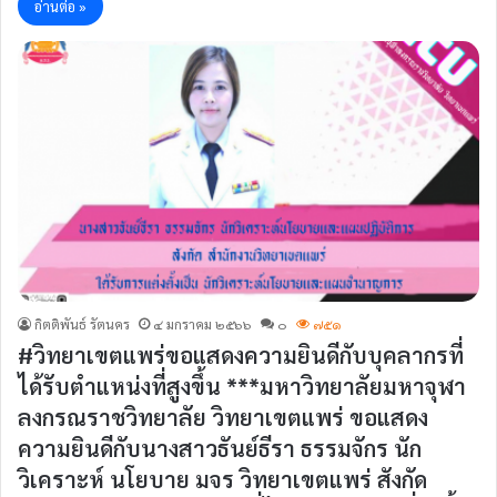
อ่านต่อ »
กิตติพันธ์ รัตนคร
๔ มกราคม ๒๕๖๖
๐
๗๕๑
#วิทยาเขตแพร่ขอแสดงความยินดีกับบุคลากรที่
ได้รับตำแหน่งที่สูงขึ้น ***มหาวิทยาลัยมหาจุฬา
ลงกรณราชวิทยาลัย วิทยาเขตแพร่ ขอแสดง
ความยินดีกับนางสาวธันย์ธีรา ธรรมจักร นัก
วิเคราะห์ นโยบาย มจร วิทยาเขตแพร่ สังกัด