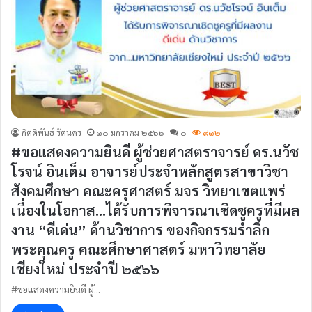
กิตติพันธ์ รัตนคร
๑๐ มกราคม ๒๕๖๖
๐
๙๑๒
#ขอแสดงความยินดี ผู้ช่วยศาสตราจารย์ ดร.นวัช
โรจน์ อินเต็ม อาจารย์ประจำหลักสูตรสาขาวิชา
สังคมศึกษา คณะครุศาสตร์ มจร วิทยาเขตแพร่
เนื่องในโอกาส…ได้รับการพิจารณาเชิดชูครูที่มีผล
งาน “ดีเด่น” ด้านวิชาการ ของกิจกรรมรำลึก
พระคุณครู คณะศึกษาศาสตร์ มหาวิทยาลัย
เชียงใหม่ ประจำปี ๒๕๖๖
#ขอแสดงความยินดี ผู้…