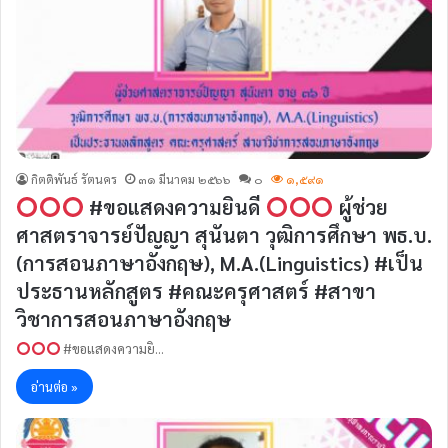
กิตติพันธ์ รัตนคร
๓๑ มีนาคม ๒๕๖๖
๐
๑,๕๙๑
#ขอแสดงความยินดี
ผู้ช่วย
ศาสตราจารย์ปัญญา สุนันตา วุฒิการศึกษา พธ.บ.
(การสอนภาษาอังกฤษ), M.A.(Linguistics) #เป็น
ประธานหลักสูตร #คณะครุศาสตร์ #สาขา
วิชาการสอนภาษาอังกฤษ
#ขอแสดงความยิ…
อ่านต่อ »