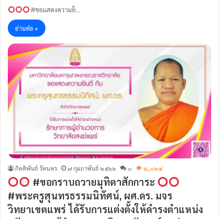
#ขอแสดงความยิ…
อ่านต่อ »
กิตติพันธ์ รัตนคร
๗ กุมภาพันธ์ ๒๕๖๖
๐
๑,๐๒๔
#ขอกราบถวายมุทิตาสักการะ
#พระครูสุนทรธรรมนิทัศน์, ผศ.ดร. มจร
วิทยาเขตแพร่ ได้รับการแต่งตั้งให้ดำรงตำแหน่ง