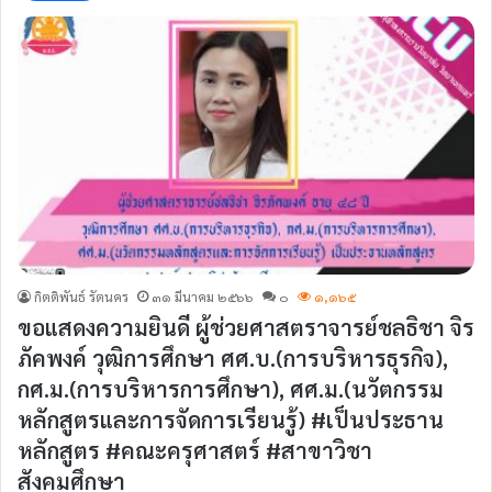
กิตติพันธ์ รัตนคร
๓๑ มีนาคม ๒๕๖๖
๐
๑,๑๖๕
ขอแสดงความยินดี ผู้ช่วยศาสตราจารย์ชลธิชา จิร
ภัคพงค์ วุฒิการศึกษา ศศ.บ.(การบริหารธุรกิจ),
กศ.ม.(การบริหารการศึกษา), ศศ.ม.(นวัตกรรม
หลักสูตรและการจัดการเรียนรู้) #เป็นประธาน
หลักสูตร #คณะครุศาสตร์ #สาขาวิชา
สังคมศึกษา