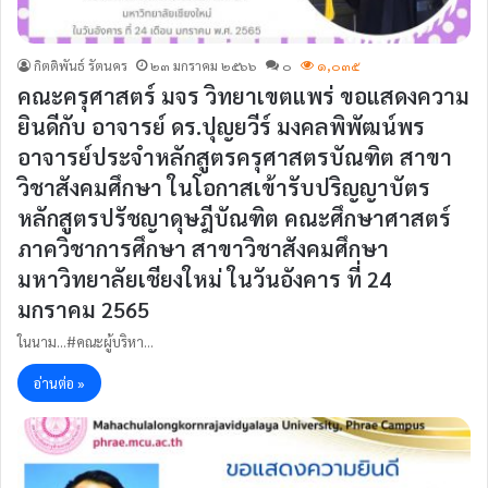
กิตติพันธ์ รัตนคร
๒๓ มกราคม ๒๕๖๖
๐
๑,๐๓๕
คณะครุศาสตร์ มจร วิทยาเขตแพร่ ขอแสดงความ
ยินดีกับ อาจารย์ ดร.ปุญยวีร์ มงคลพิพัฒน์พร
อาจารย์ประจำหลักสูตรครุศาสตรบัณฑิต สาขา
วิชาสังคมศึกษา ในโอกาสเข้ารับปริญญาบัตร
หลักสูตรปรัชญาดุษฎีบัณฑิต คณะศึกษาศาสตร์
ภาควิชาการศึกษา สาขาวิชาสังคมศึกษา
มหาวิทยาลัยเชียงใหม่ ในวันอังคาร ที่ 24
มกราคม 2565
ในนาม...#คณะผู้บริหา…
อ่านต่อ »