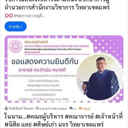
อำนวยการสำนักงานวิชาการ วิทยาเขตแพร่
#ขอกราบถวายมุทิ…
อ่านต่อ »
กิตติพันธ์ รัตนคร
๒๕ มกราคม ๒๕๖๖
๐
๘๑๘
ในนาม…#คณะผู้บริหาร #คณาจารย์ #เจ้าหน้าที่
#นิสิต และ #ศิษย์เก่า มจร วิทยาเขตแพร่