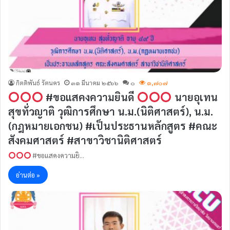
กิตติพันธ์ รัตนคร
๓๑ มีนาคม ๒๕๖๖
๐
๑,๗๐๗
#ขอแสคงความยินดี
นายอุเทน
สุขทั่วญาติ วุฒิการศึกษา น.ม.(นิติศาสตร์), น.ม.
(กฎหมายเอกชน) #เป็นประธานหลักสูตร #คณะ
สังคมศาสตร์ #สาขาวิชานิติศาสตร์
#ขอแสคงความยิ…
อ่านต่อ »