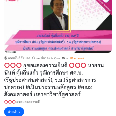
กิตติพันธ์ รัตนคร
๓๑ มีนาคม ๒๕๖๖
๐
๑,๓๖๘
#ขอแสดงความยินดี
นายธน
นันท์ คุ้มถิ่นแก้ว วุฒิการศึกษา ศศ.บ.
(รัฐประศาสนศาสตร์), ร.ม.(รัฐศาสตรการ
ปกครอง) #เป็นประธานหลักสูตร #คณะ
สังคมศาสตร์ #สาขาวิชารัฐศาสตร์
#ขอแสดงความยิ…
อ่านต่อ »