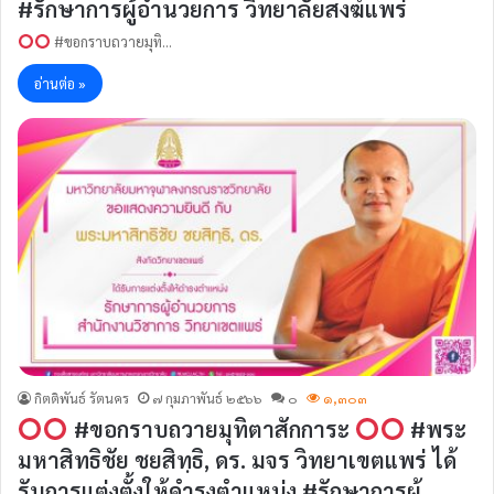
#รักษาการผู้อำนวยการ วิทยาลัยสงฆ์แพร่
#ขอกราบถวายมุทิ…
อ่านต่อ »
กิตติพันธ์ รัตนคร
๗ กุมภาพันธ์ ๒๕๖๖
๐
๑,๓๐๓
#ขอกราบถวายมุทิตาสักการะ
#พระ
มหาสิทธิชัย ชยสิทฺธิ, ดร. มจร วิทยาเขตแพร่ ได้
รับการแต่งตั้งให้ดำรงตำแหน่ง #รักษาการผู้