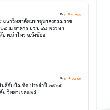
๐
๑,๗๔๔
๕ มหาวิทยาลัยมหาจุฬาลงกรณราช
.๒๕๖๕ ณ อาคาร มวก. ๔๘ พรรษา
ย ต.ลำไทร อ.วังน้อย
๐
๑,๖๕๓
ินดีกับบัณฑิต ประจำปี ๒๕๖๕
ัย วิทยาเขตแพร่