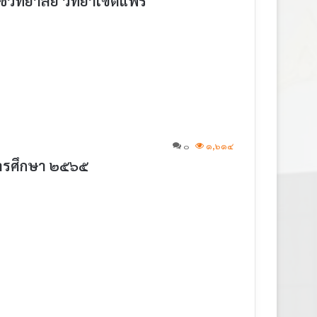
ิทยาลัย วิทยาเขตแพร่
๐
๑,๖๑๔
การศึกษา ๒๕๖๕