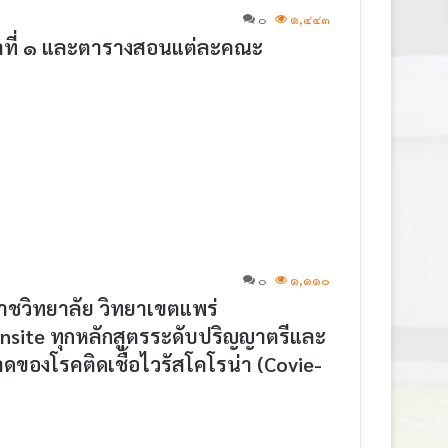
๐
๑,๔๔๓
าที่ ๑ และตารางสอนแต่ละคณะ
๐
๑,๑๑๐
วิทยาลัย วิทยาเขตแพร่
Onsite ทุกหลักสูตรระดับปริญญาตรีและ
องโรคติดเชื้อไวรัสโคโรน่า (Covie-