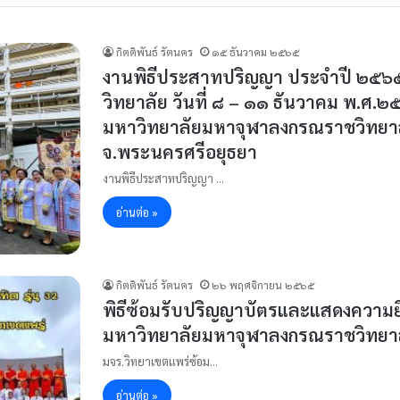
กิตติพันธ์ รัตนคร
๑๕ ธันวาคม ๒๕๖๕
งานพิธีประสาทปริญญา ประจำปี ๒๕๖
วิทยาลัย วันที่ ๘ – ๑๑ ธันวาคม พ.ศ
มหาวิทยาลัยมหาจุฬาลงกรณราชวิทยาลั
จ.พระนครศรีอยุธยา
งานพิธีประสาทปริญญา …
อ่านต่อ »
กิตติพันธ์ รัตนคร
๒๖ พฤศจิกายน ๒๕๖๕
พิธีซ้อมรับปริญญาบัตรและแสดงความย
มหาวิทยาลัยมหาจุฬาลงกรณราชวิทยาล
มจร.วิทยาเขตแพร่ซ้อม…
อ่านต่อ »