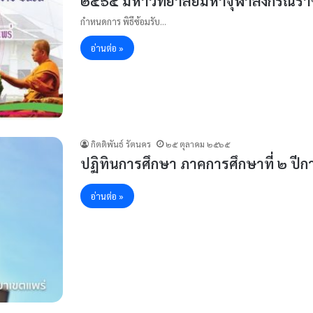
๒๕๖๕ มหาวิทยาลัยมหาจุฬาลงกรณราชว
กำหนดการ พิธีซ้อมรับ…
อ่านต่อ »
กิตติพันธ์ รัตนคร
๒๕ ตุลาคม ๒๕๖๕
ปฏิทินการศึกษา ภาคการศึกษาที่ ๒ ปี
อ่านต่อ »