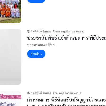
กิตติพันธ์ รัตนคร
๑๔ พฤศจิกายน ๒๕๖๕
ประชาสัมพันธ์ แจ้งกำหนดการ พิธีป
ระบบสารสนเทศ​พิธี​ปร…
อ่านต่อ »
กิตติพันธ์ รัตนคร
๒ พฤศจิกายน ๒๕๖๕
กำหนดการ พิธีซ้อมรับปริญญาบัตรและ