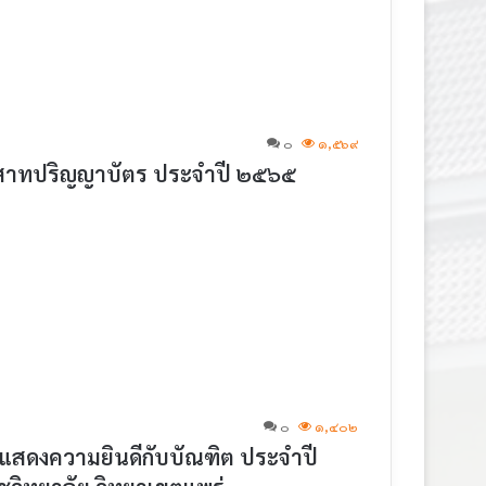
๐
๑,๕๖๙
ระสาทปริญญาบัตร ประจำปี ๒๕๖๕
๐
๑,๔๐๒
แสดงความยินดีกับบัณฑิต ประจำปี