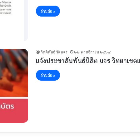
อ่านต่อ »
กิตติพันธ์ รัตนคร
๒๒ พฤศจิกายน ๒๕๖๔
แจ้งประชาสัมพันธ์นิสิต มจร วิทยาเข
อ่านต่อ »