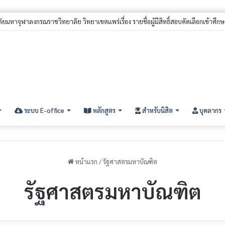
ีสิทธิ์สอบคัดเลือกนิสิตใหม่ ประจำปีการศึกษา ๒๕๖๙ (รอบที่ ๓) ระดับปริญญาตรี
ระบบ E-office
หลักสูตร
สำหรับนิสิต
บุคลากร
หน้าแรก
/
รัฐศาสตรมหาบัณฑิต
รัฐศาสตรมหาบัณฑิต