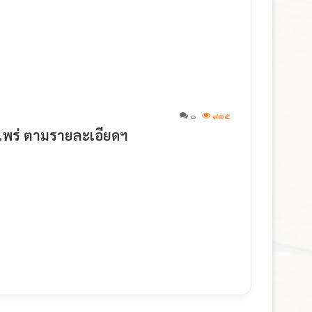
๐
๙๑๕
ตแพร่ ตามรายละเอียดฯ