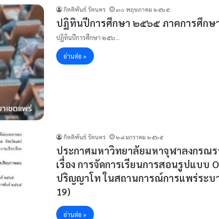
กิตติพันธ์ รัตนคร
๓๐ พฤษภาคม ๒๕๖๕
ปฏิทินปีการศึกษา ๒๕๖๕ ภาคการศึกษ
ปฏิทินปีการศึกษา ๒๕๖…
อ่านต่อ »
กิตติพันธ์ รัตนคร
๒๘ มกราคม ๒๕๖๕
ประกาศมหาวิทยาลัยมหาจุฬาลงกรณราช
เรื่อง การจัดการเรียนการสอนรูปแบบ 
ปริญญาโท ในสถานการณ์การแพร่ระบาดข
19)
อ่านต่อ »