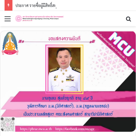
ประกาศ รายชื่อผู้มีสิทธิ์สอบคัดเลือกนิสิตใหม่ ประจำปีการศึกษา ๒๕๖๙ (รอบที่ ๓) ระดับปริญญาตรี