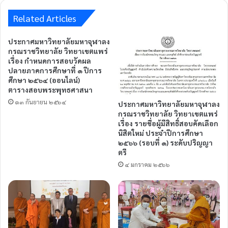
Related Articles
ประกาศมหาวิทยาลัยมหาจุฬาลง
กรณราชวิทยาลัย วิทยาเขตแพร่
เรื่อง กำหนดการสอบวัดผล
ปลายภาคการศึกษาที่ ๑ ปีการ
ศึกษา ๒๕๖๔ (ออนไลน์)
ตารางสอบพระพุทธศาสนา
๑๓ กันยายน ๒๕๖๔
ประกาศมหาวิทยาลัยมหาจุฬาลง
กรณราชวิทยาลัย วิทยาเขตแพร่
เรื่อง รายชื่อผู้มีสิทธิ์สอบคัดเลือก
นิสิตใหม่ ประจำปีการศึกษา
๒๕๖๖ (รอบที่ ๑) ระดับปริญญา
ตรี
๔ มกราคม ๒๕๖๖