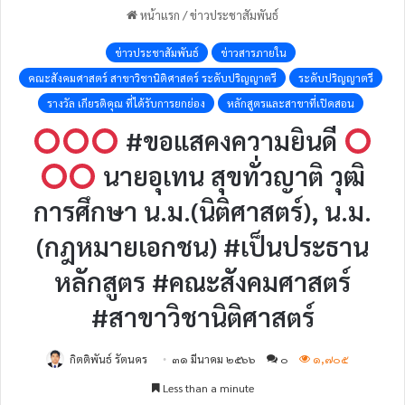
หน้าแรก
/
ข่าวประชาสัมพันธ์
ข่าวประชาสัมพันธ์
ข่าวสารภายใน
คณะสังคมศาสตร์ สาขาวิชานิติศาสตร์ ระดับปริญญาตรี
ระดับปริญญาตรี
รางวัล เกียรติคุณ ที่ได้รับการยกย่อง
หลักสูตรและสาขาที่เปิดสอน
#ขอแสคงความยินดี
นายอุเทน สุขทั่วญาติ วุฒิ
การศึกษา น.ม.(นิติศาสตร์), น.ม.
(กฎหมายเอกชน) #เป็นประธาน
หลักสูตร #คณะสังคมศาสตร์
#สาขาวิชานิติศาสตร์
กิตติพันธ์ รัตนคร
๓๑ มีนาคม ๒๕๖๖
๐
๑,๗๐๕
Less than a minute