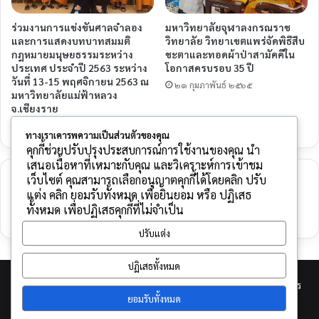
ร่วมงานการแข่งขันศาลจำลอง
มหาวิทยาลัยจุฬาลงกรณราช
และการแสดงบทบาทสมมติ
วิทยาลัย วิทยาเขตแพร่จัดพิธีสืบ
กฎหมายมนุษยธรรมระหว่าง
ชะตาและทอดผ้าป่าสามัคคีใน
ประเทศ ประจำปี 2563 ระหว่าง
โอกาสครบรอบ 35 ปี
วันที่ 13-15 พฤศจิกายน 2563 ณ
๒๑ กุมภาพันธ์ ๒๕๖๕
มหาวิทยาลัยแม่ฟ้าหลวง
จ.เชียงราย
๑๓ พฤศจิกายน ๒๕๖๓
ทางเราเคารพความเป็นส่วนตัวของคุณ
คุกกี้ช่วยปรับปรุงประสบการณ์การใช้งานของคุณ นำ
เสนอเนื้อหาที่เหมาะกับคุณ และวิเคราะห์การเข้าชม
เว็บไซต์ คุณสามารถเลือกอนุญาตคุกกี้ได้โดยคลิก ปรับ
ใส่ความเห็น
แต่ง คลิก ยอมรับทั้งหมด เพื่อยินยอม หรือ ปฏิเสธ
ทั้งหมด เพื่อปฏิเสธคุกกี้ที่ไม่จำเป็น
คุณต้อง
เข้าสู่ระบบ
เพื่อจะพิมพ์ความเห็น
ปรับแต่ง
ปฏิเสธทั้งหมด
© Copyright 2026, All Rights Reserved |
พัฒนาโดย กิตติพันธ์ รัตนคร
ยอมรับทั้งหมด
(นักวิชาการคอมพิวเตอร์)