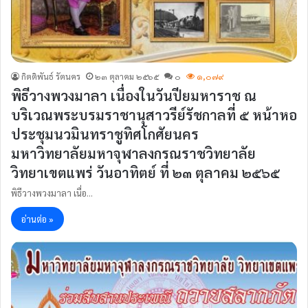
กิตติพันธ์ รัตนคร
๒๓ ตุลาคม ๒๕๖๕
๐
๑,๐๗๙
พิธีวางพวงมาลา เนื่องในวันปียมหาราช ณ
บริเวณพระบรมราชานุสาวรีย์รัชกาลที่ ๕ หน้าหอ
ประชุมนวมินทราชูทิศโกศัยนคร
มหาวิทยาลัยมหาจุฬาลงกรณราชวิทยาลัย
วิทยาเขตแพร่ วันอาทิตย์ ที่ ๒๓ ตุลาคม ๒๕๖๕
พิธีวางพวงมาลา เนื่อ…
อ่านต่อ »