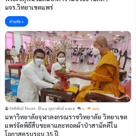
มจร.วิทยาเขตแพร่
อ่านต่อ »
กิตติพันธ์ รัตนคร
๒๑ กุมภาพันธ์ ๒๕๖๕
๐
๗๙๒
มหาวิทยาลัยจุฬาลงกรณราชวิทยาลัย วิทยาเขต
แพร่จัดพิธีสืบชะตาและทอดผ้าป่าสามัคคีใน
โอกาสครบรอบ 35 ปี