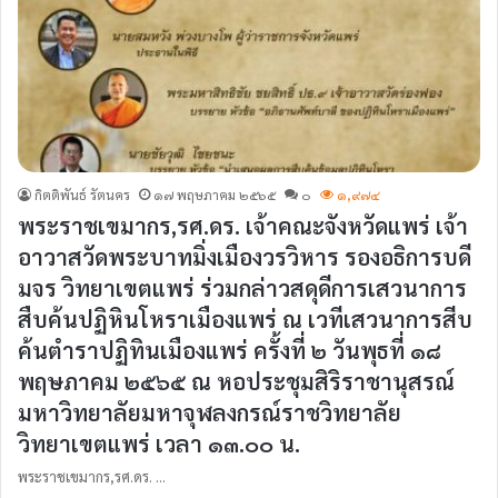
กิตติพันธ์ รัตนคร
๑๗ พฤษภาคม ๒๕๖๕
๐
๑,๙๗๔
พระราชเขมากร,รศ.ดร. เจ้าคณะจังหวัดแพร่ เจ้า
อาวาสวัดพระบาทมิ่งเมืองวรวิหาร รองอธิการบดี
มจร วิทยาเขตแพร่ ร่วมกล่าวสดุดีการเสวนาการ
สืบค้นปฏิหินโหราเมืองแพร่ ณ เวทีเสวนาการสีบ
ค้นตำราปฏิทินเมืองแพร่ ครั้งที่ ๒ วันพุธที่ ๑๘
พฤษภาคม ๒๕๖๕ ณ หอประชุมสิริราชานุสรณ์
มหาวิทยาลัยมหาจุฬลงกรณ์ราชวิทยาลัย
วิทยาเขตแพร่ เวลา ๑๓.๐๐ น.
พระราชเขมากร,รศ.ดร. …