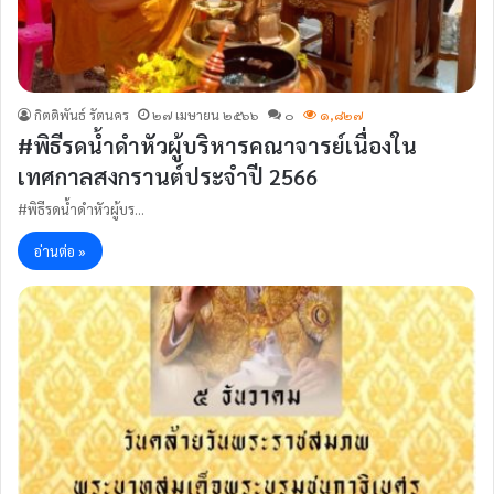
กิตติพันธ์ รัตนคร
๒๗ เมษายน ๒๕๖๖
๐
๑,๘๒๗
#พิธีรดน้ำดำหัวผู้บริหารคณาจารย์เนื่องใน
เทศกาลสงกรานต์ประจำปี 2566
#พิธีรดน้ำดำหัวผู้บร…
อ่านต่อ »