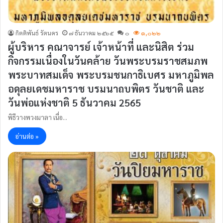
กิตติพันธ์ รัตนคร
๗ ธันวาคม ๒๕๖๕
๐
๑,๐๒๒
ผู้บริหาร คณาจารย์ เจ้าหน้าที่ และนิสิต ร่วม
กิจกรรมเนื่องในวันคล้าย วันพระบรมราชสมภพ
พระบาทสมเด็จ พระบรมชนกาธิเบศร มหาภูมิพล
อดุลยเดชมหาราช บรมนาถบพิตร วันชาติ และ
วันพ่อแห่งชาติ 5 ธันวาคม 2565
พิธีวางพวงมาลา เนื่อ…
อ่านต่อ »