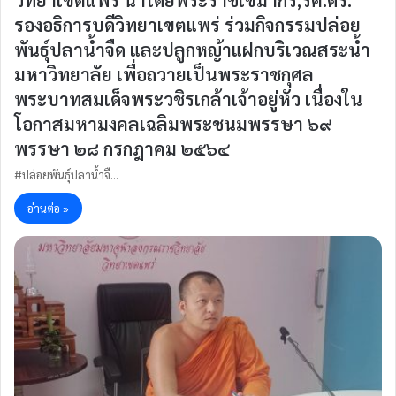
วิทยาเขตแพร่ นำโดยพระราชเขมากร,รศ.ดร.
รองอธิการบดีวิทยาเขตแพร่ ร่วมกิจกรรมปล่อย
พันธ์ุปลาน้ำจืด และปลูกหญ้าแฝกบริเวณสระน้ำ
มหาวิทยาลัย เพื่อถวายเป็นพระราชกุศล
พระบาทสมเด็จพระวชิรเกล้าเจ้าอยู่หัว เนื่องใน
โอกาสมหามงคลเฉลิมพระชนมพรรษา ๖๙
พรรษา ๒๘ กรกฎาคม ๒๕๖๔
#ปล่อยพันธ์ุปลาน้ำจื…
อ่านต่อ »