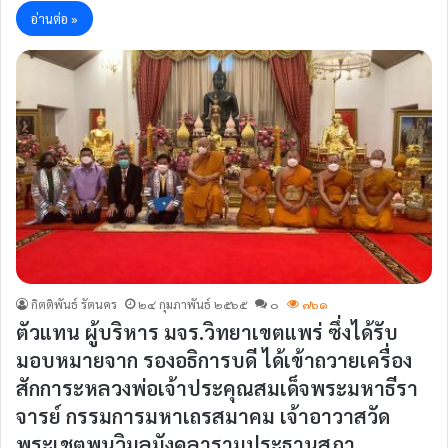
อ่านต่อ »
กิตติพันธ์ รัตนคร
๒๔ กุมภาพันธ์ ๒๕๖๕
๐
๗๖๑
ตัวแทน ผู้บริหาร มจร.วิทยาเขตแพร่ ซึ่งได้รับ
มอบหมายจาก รองอธิการบดี ได้เข้าถวายเครื่อง
สักการะหลวงพ่อเจ้าประคุณสมเด็จพระมหาธีรา
จารย์ กรรมการมหาเถรสมาคม เจ้าอาวาสวัด
พระเชตุพนวิมลมังคลารามประธานสภา