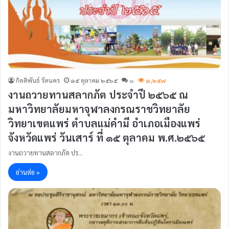
กิตติพันธ์ รัตนคร
๑๕ ตุลาคม ๒๕๖๕
๐
๑,๒๕๗
งานถวายทานสลากภัต ประจำปี ๒๕๖๕ ณ
มหาวิทยาลัยมหาจุฬาลงกรณราชวิทยาลัย
วิทยาเขตแพร่ ตำบลแม่คำมี อำเภอเมืองแพร่
จังหวัดแพร่ วันเสาร์ ที่ ๑๕ ตุลาคม พ.ศ.๒๕๖๕
งานถวายทานสลากภัต ปร…
อ่านต่อ »