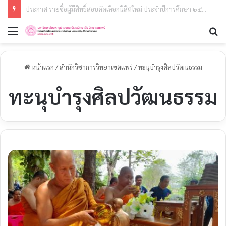
ประกาศมหาวิทยาลัยมหาจุฬาลงกรณราชวิทยาลัย วิทยาเขตแพร่เรื่อง รายชื่อผู้มีสิทธิ์สอบคัดเลือกเข้าศึกษาต่อหลักสูตรประกาศนียบัตรบัณฑิต สาขาวิชาชีพครู (หลักสูตรใหม่ พ.ศ. ๒๕๖๘)ประจำปีการศึกษา ๒๕๖๙ (รอบที่ ๑)
เมนู
ค
หน้าแรก
/
สำนักวิชาการวิทยาเขตแพร่
/
ทะนุบำรุงศิลปวัฒนธรรม
ทะนุบำรุงศิลปวัฒนธรรม