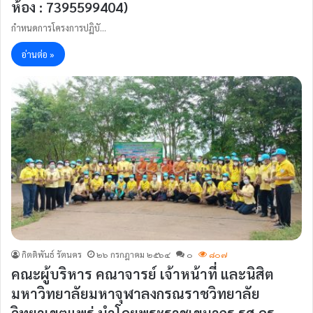
ห้อง : 7395599404)
กำหนดการโครงการปฏิบั…
อ่านต่อ »
กิตติพันธ์ รัตนคร
๒๖ กรกฎาคม ๒๕๖๔
๐
๘๐๗
คณะผู้บริหาร คณาจารย์ เจ้าหน้าที่ และนิสิต
มหาวิทยาลัยมหาจุฬาลงกรณราชวิทยาลัย