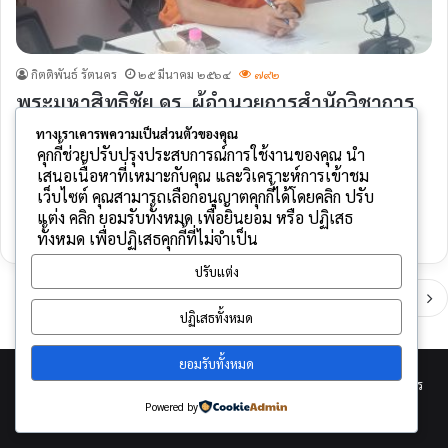
กิตติพันธ์ รัตนคร
๒๕ มีนาคม ๒๕๖๔
๗๙๒
พระมหาสิทธิชัย,ดร. ผู้อำนวยการสำนักวิชาการ
มจร วิทยาเขตแพร่ รวมประชุมเสนอแผนโซน
ทางเราเคารพความเป็นส่วนตัวของคุณ
คุกกี้ช่วยปรับปรุงประสบการณ์การใช้งานของคุณ นำ
เหนือ
เสนอเนื้อหาที่เหมาะกับคุณ และวิเคราะห์การเข้าชม
พระมหาสิทธิชัย,ดร. ผ…
เว็บไซต์ คุณสามารถเลือกอนุญาตคุกกี้ได้โดยคลิก ปรับ
แต่ง คลิก ยอมรับทั้งหมด เพื่อยินยอม หรือ ปฏิเสธ
อ่านต่อ »
ทั้งหมด เพื่อปฏิเสธคุกกี้ที่ไม่จำเป็น
ปรับแต่ง
Next page
ปฏิเสธทั้งหมด
ยอมรับทั้งหมด
© Copyright 2026, All Rights Reserved |
พัฒนาโดย กิตติพันธ์ รัตนคร
Powered by
(นักวิชาการคอมพิวเตอร์)