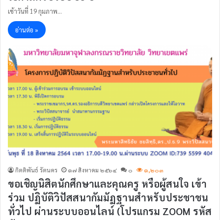
เช้าวันที่ 19 กุมภาพ…
อ่านต่อ »
กิตติพันธ์ รัตนคร
๑๗ สิงหาคม ๒๕๖๔
๐
๑,๒๐๓
ขอเชิญนิสิตนักศึกษาและคุณครู หรือผู้สนใจ เข้า
ร่วม ปฏิบัติวิปัสสนากัมมัฏฐานสำหรับประชาชน
ทั่วไป ผ่านระบบออนไลน์ (โปรแกรม ZOOM รหัส