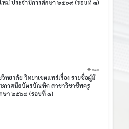
สิตใหม่ ประจำปีการศึกษา ๒๕๖๙ (รอบที่ ๓)
๔๓๐
าลัย วิทยาเขตแพร่เรื่อง รายชื่อผู้มี
ประกาศนียบัตรบัณฑิต สาขาวิชาชีพครู
ึกษา ๒๕๖๙ (รอบที่ ๑)