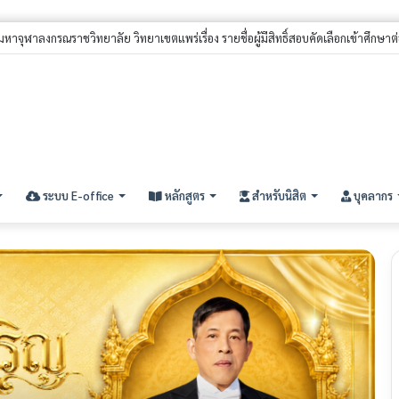
ิทธิ์สอบคัดเลือกนิสิตใหม่ ประจำปีการศึกษา ๒๕๖๙ (รอบที่ ๓) ระดับปริญญาตรี
ระบบ E-office
หลักสูตร
สำหรับนิสิต
บุคลากร