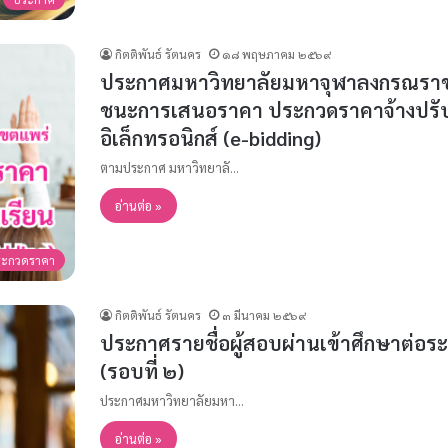
กิตติพันธ์ รัตนคร
๑๘ พฤษภาคม ๒๕๖๙
ประกาศมหาวิทยาลัยมหาจุฬาลงกรณราชวิท
ชนะการเสนอราคา ประกวดราคาจ้างปรับปร
อิเล็กทรอนิกส์ (e-bidding)
ตามประกาศ มหาวิทยาลั…
อ่านต่อ »
ระกวดราคา
กิตติพันธ์ รัตนคร
๓ มีนาคม ๒๕๖๙
ประกาศรายชื่อผู้สอบผ่านเข้าศึกษาต่อ
(รอบที่ ๒)
ประกาศมหาวิทยาลัยมหา…
อ่านต่อ »