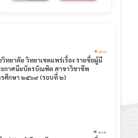
๕๒๘
าลัย วิทยาเขตแพร่เรื่อง รายชื่อผู้มี
ประกาศนียบัตรบัณฑิต สาขาวิชาชีพ
ารศึกษา ๒๕๖๙ (รอบที่ ๒)
๔๐๑