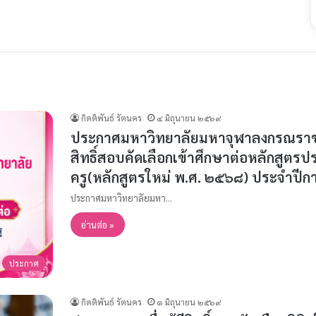
กิตติพันธ์ รัตนคร
๔ มิถุนายน ๒๕๖๙
ประกาศมหาวิทยาลัยมหาจุฬาลงกรณราชวิทย
สิทธิ์สอบคัดเลือกเข้าศึกษาต่อหลักสูตร
ครู(หลักสูตรใหม่ พ.ศ. ๒๕๖๘) ประจำปีก
ประกาศมหาวิทยาลัยมหา…
อ่านต่อ »
ประกาศ
กิตติพันธ์ รัตนคร
๑ มิถุนายน ๒๕๖๙