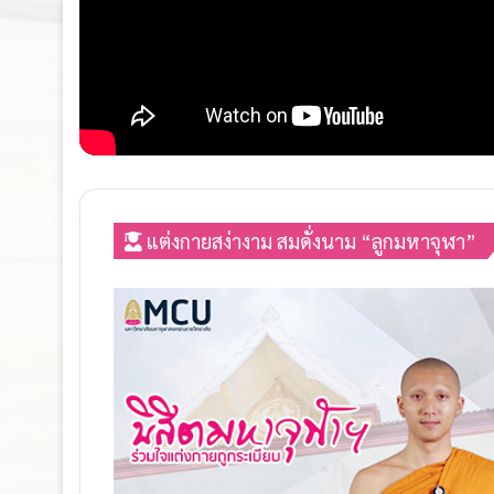
แต่งกายสง่างาม สมดั่งนาม “ลูกมหาจุฬา”