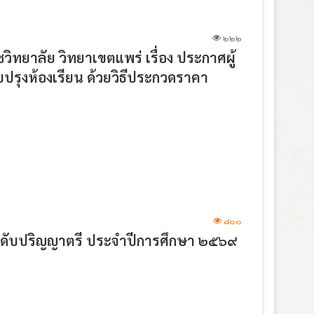
๒๒๒
ยาลัย วิทยาเขตแพร่ เรื่อง ประกาศผู้
ุงห้องเรียน ด้วยวิธีประกวดราคา
๘๐๐
ระดับปริญญาตรี ประจำปีการศึกษา ๒๕๖๙