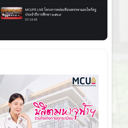
MCUPR LIVE โครงการหล่อเทียนพรรษาและไหว้ครู
ประจำปีการศึกษา ๒๕๖๙
03:14:44