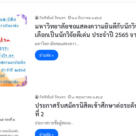
กิตติพันธ์ รัตนคร
๒๙ ธันวาคม ๒๕๖๕
มหาวิทยาลัยขอแสดงความยินดีกับนักวิจั
เลือกเป็นนักวิจัยดีเด่น ประจำปี 2565 
มหาวิทยาลัยขอแสดงควา…
อ่านต่อ »
กิตติพันธ์ รัตนคร
๓ พฤษภาคม ๒๕๖๕
ประกาศรับสมัครนิสิตเข้าศึกษาต่อระด
ที่ 2
ประกาศรายชื่อผู้สอบผ…
อ่านต่อ »