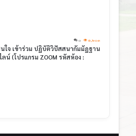
๐
๑,๒๐๓
นใจ เข้าร่วม ปฏิบัติวิปัสสนากัมมัฏฐาน
ลน์ (โปรแกรม ZOOM รหัสห้อง :