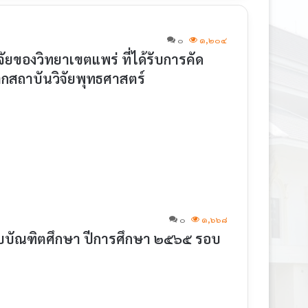
๐
๑,๒๐๔
ยของวิทยาเขตแพร่ ที่ได้รับการคัด
จากสถาบันวิจัยพุทธศาสตร์
๐
๑,๖๖๘
ับบัณฑิตศึกษา ปีการศึกษา ๒๕๖๕ รอบ