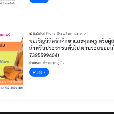
กิตติพันธ์ รัตนคร
๑๗ สิงหาคม ๒๕๖๔
ขอเชิญนิสิตนักศึกษาและคุณครู หรือผู้ส
สำหรับประชาชนทั่วไป ผ่านระบบออนไ
7395599404)
กำหนดการโครงการปฏิบั…
อ่านต่อ »