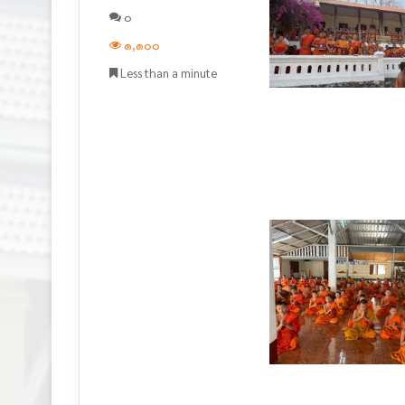
๐
๑,๑๐๐
Less than a minute