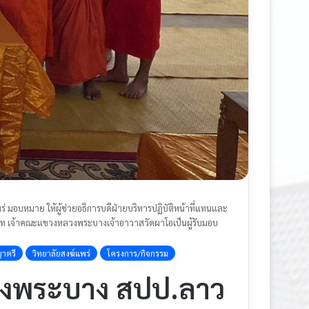
หมาย ให้ผู้ช่วยอธิการบดีฝ่ายบริหารปฏิบัติหน้าที่แทนและ
ัทโท เจ้าคณะแขวงหลวงพระบางเจ้าอาวาสวัดผาโอเป็นผู้รับมอบ
าตรี
วิทยาลัยสงฆ์แพร่
โครงการ/กิจกรรม
งพระบาง สปป.ลาว