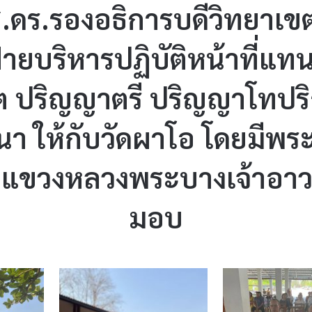
ดร.รองอธิการบดีวิทยาเข
ฝ่ายบริหารปฏิบัติหน้าที่แทน
ิสิต ปริญญาตรี ปริญญาโท
า ให้กับวัดผาโอ โดยมีพร
ะแขวงหลวงพระบางเจ้าอาวา
มอบ