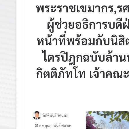
พระราชเขมากร,รศ.
ผู้ช่วยอธิการบดี
หน้าที่พร้อมกับน
ไตรปิฎกฉบับล้านน
กิตติภัทโท เจ้าคณ
กิตติพันธ์ รัตนคร
๒๕ กุมภาพันธ์ ๒๕๖๖