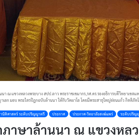
า ณ แขวงหลวงพระบาง สปป.ลาว พระราชเขมากร,รศ.ดร.รองอธิการบดีวิทยาเขตแพร่ มอบ
ริญญาเอก มอบ พระไตรปิฎกฉบับล้านนา ให้กับวัดผาโอ โดยมีพระสาธุใหญ่อ่อนแก้ว กิตติภ
านิติศาสตร์ ระดับปริญญาตรี
ประกาศ
ประกาศ-วิทยาลัยสงฆ์แพร่
ระดับปริญญ
กภาษาล้านนา ณ แขวงหลว