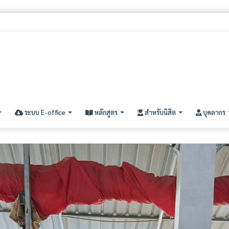
ิทธิ์สอบคัดเลือกนิสิตใหม่ ประจำปีการศึกษา ๒๕๖๙ (รอบที่ ๓) ระดับปริญญาตรี
ระบบ E-office
หลักสูตร
สำหรับนิสิต
บุคลากร