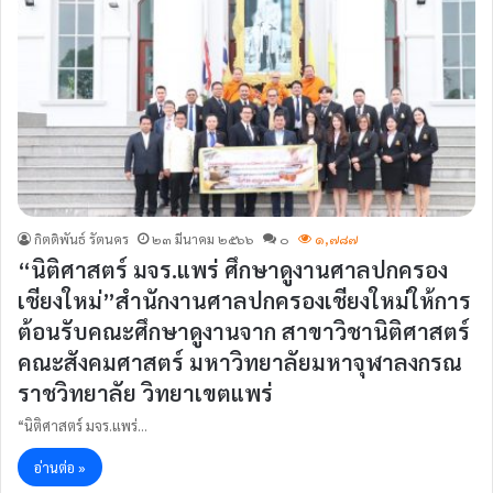
กิตติพันธ์ รัตนคร
๒๓ มีนาคม ๒๕๖๖
๐
๑,๗๘๗
“นิติศาสตร์ มจร.แพร่ ศึกษาดูงานศาลปกครอง
เชียงใหม่”สำนักงานศาลปกครองเชียงใหม่ให้การ
ต้อนรับคณะศึกษาดูงานจาก สาขาวิชานิติศาสตร์
คณะสังคมศาสตร์ มหาวิทยาลัยมหาจุฬาลงกรณ
ราชวิทยาลัย วิทยาเขตแพร่
“นิติศาสตร์ มจร.แพร่…
อ่านต่อ »