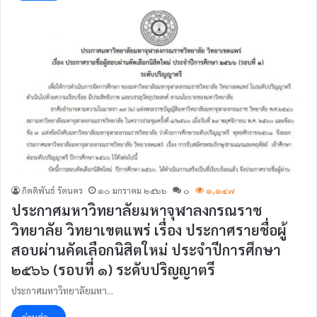
กิตติพันธ์ รัตนคร
๑๐ มกราคม ๒๕๖๖
๐
๑,๑๔๗
ประกาศมหาวิทยาลัยมหาจุฬาลงกรณราช
วิทยาลัย วิทยาเขตแพร่ เรื่อง ประกาศรายชื่อผู้
สอบผ่านคัดเลือกนิสิตใหม่ ประจำปีการศึกษา
๒๕๖๖ (รอบที่ ๑) ระดับปริญญาตรี
ประกาศมหาวิทยาลัยมหา…