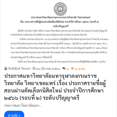
กิตติพันธ์ รัตนคร
๑๓ มีนาคม ๒๕๖๖
๐
๑,๑๗๑
ประกาศมหาวิทยาลัยมหาจุฬาลงกรณราช
วิทยาลัย วิทยาเขตแพร่ เรื่อง ประกาศรายชื่อผู้
สอบผ่านคัดเลือกนิสิตใหม่ ประจำปีการศึกษา
๒๕๖๖ (รอบที่ ๒) ระดับปริญญาตรี
ประกาศมหาวิทยาลัยมหา…
อ่านต่อ »