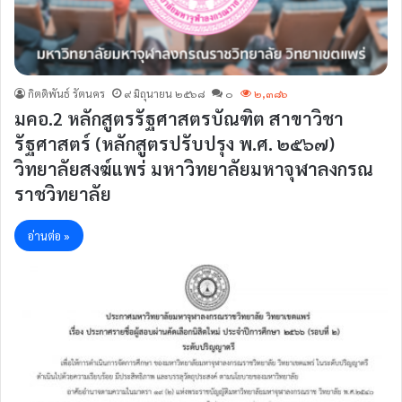
กิตติพันธ์ รัตนคร
๙ มิถุนายน ๒๕๖๘
๐
๒,๓๘๖
มคอ.2 หลักสูตรรัฐศาสตรบัณฑิต สาขาวิชา
รัฐศาสตร์ (หลักสูตรปรับปรุง พ.ศ. ๒๕๖๗)
วิทยาลัยสงฆ์แพร่ มหาวิทยาลัยมหาจุฬาลงกรณ
ราชวิทยาลัย
อ่านต่อ »