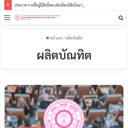
ประกาศ รายชื่อผู้มีสิทธิ์สอบคัดเลือกนิสิตใหม่ ประจำปีการศึกษา ๒๕๖๙ (รอบที่ ๓) ระดับปริญญาตรี
เมนู
ค
หน้าแรก
/
ผลิตบัณทิต
ผลิตบัณทิต