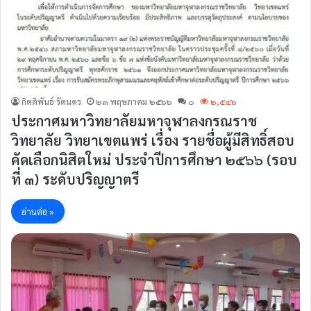
กิตติพันธ์ รัตนคร
๒๓ พฤษภาคม ๒๕๖๖
๐
๒,๕๔๖
ประกาศมหาวิทยาลัยมหาจุฬาลงกรณราช
วิทยาลัย วิทยาเขตแพร่ เรื่อง รายชื่อผู้มีสิทธิ์สอบ
คัดเลือกนิสิตใหม่ ประจำปีการศึกษา ๒๕๖๖ (รอบ
ที่ ๓) ระดับปริญญาตรี
อ่านต่อ »