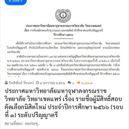
อ่านต่อ »
กิตติพันธ์ รัตนคร
๔ มกราคม ๒๕๖๖
๐
๑,๒๒๑
ประกาศมหาวิทยาลัยมหาจุฬาลงกรณราช
วิทยาลัย วิทยาเขตแพร่ เรื่อง รายชื่อผู้มีสิทธิ์สอบ
คัดเลือกนิสิตใหม่ ประจำปีการศึกษา ๒๕๖๖ (รอบ
ที่ ๑) ระดับปริญญาตรี
สถานที่สอบ : หอประชุ…