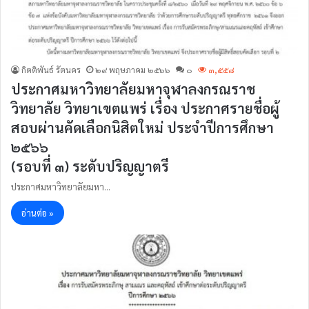
กิตติพันธ์ รัตนคร
๒๙ พฤษภาคม ๒๕๖๖
๐
๓,๕๕๘
ประกาศมหาวิทยาลัยมหาจุฬาลงกรณราช
วิทยาลัย วิทยาเขตแพร่ เรื่อง ประกาศรายชื่อผู้
สอบผ่านคัดเลือกนิสิตใหม่ ประจำปีการศึกษา
๒๕๖๖
(รอบที่ ๓) ระดับปริญญาตรี
ประกาศมหาวิทยาลัยมหา…
อ่านต่อ »