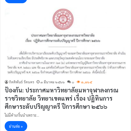
กิตติพันธ์ รัตนคร
๓ มีนาคม ๒๕๖๖
๐
๑,๑๖๕
ป้องกัน: ประกาศมหาวิทยาลัยมหาจุฬาลงกรณ
ราชวิทยาลัย วิทยาเขตแพร่ เรื่อง ปฏิทินการ
ศึกษาระดับปริญญาตรี ปีการศึกษา ๒๕๖๖
ไม่มีคำเกริ่นนำเพราะ…
อ่านต่อ »