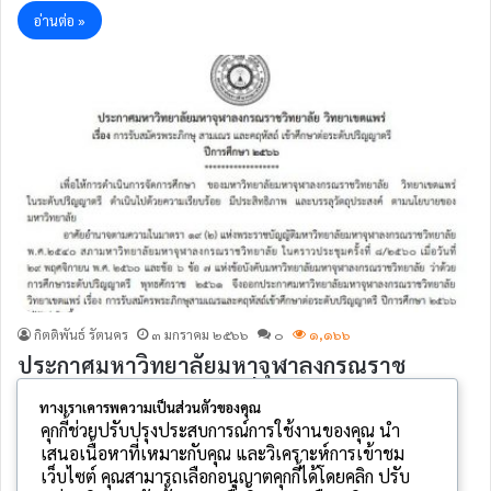
อ่านต่อ »
กิตติพันธ์ รัตนคร
๓ มกราคม ๒๕๖๖
๐
๑,๑๖๖
ประกาศมหาวิทยาลัยมหาจุฬาลงกรณราช
วิทยาลัย วิทยาเขตแพร่ เรื่อง การรับสมัครพระ
ทางเราเคารพความเป็นส่วนตัวของคุณ
ภิกษุ สามเณร และคฤหัสถ์ เข้าศึกษาต่อระดับ
คุกกี้ช่วยปรับปรุงประสบการณ์การใช้งานของคุณ นำ
เสนอเนื้อหาที่เหมาะกับคุณ และวิเคราะห์การเข้าชม
ปริญญาตรี ปีการศึกษา ๒๕๖๖
เว็บไซต์ คุณสามารถเลือกอนุญาตคุกกี้ได้โดยคลิก ปรับ