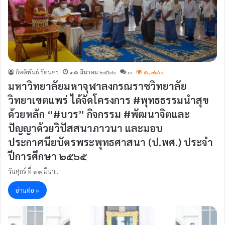
กิตติพันธ์ รัตนคร
๓๑ มีนาคม ๒๕๖๖
๐
๑,๗๙๐
มหาวิทยาลัยมหาจุฬาลงกรณราชวิทยาลัย
วิทยาเขตแพร่ ได้จัดโครงการ #พุทธธรรมนำสุข
ด้วยหลัก “#บวร” กิจกรรม #พัฒนาจิตและ
ปัญญาด้วยวิปัสสนาภาวนา และมอบ
ประกาศนียบัตรพระพุทธศาสนา (ป.พศ.) ประจำ
ปีการศึกษา ๒๕๖๕
วันศุกร์ ที่ ๓๑ มีนา…
อ่านต่อ »