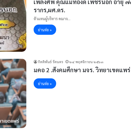
เพลิงศพ คุณแม่ทองดี เพ็ชรนอก อายุ ๗
รากร,ผศ.ดร.
ตัวแทนผู้บริหาร คณาจ…
อ่านต่อ »
กิตติพันธ์ รัตนคร
๒๔ พฤศจิกายน ๒๕๖๓
มคอ 2 .สังคมศึกษา มจร. วิทยาเขตแพร่
อ่านต่อ »