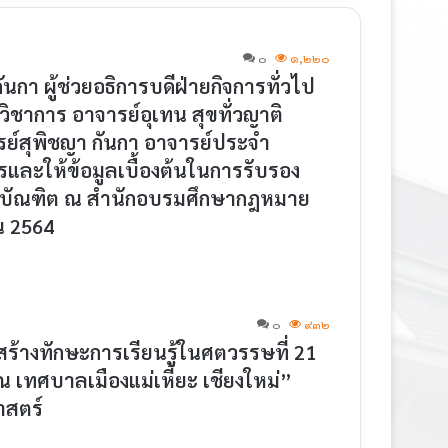
๐
๑,๒๒๐
กา ผู้ช่วยอธิการบดีฝ่ายกิจการทั่วไป
ยวิชาการ อาจารย์อุเทน สุขทั่วญาติ
ย์สุพิชญา กันกา อาจารย์ประจำ
และให้ข้อมูลเบื้องต้นในการรับรอง
รบัณฑิต ณ สำนักอบรมศึกษากฎหมาย
น 2564
๐
๙๓๒
้างทักษะการเรียนรู้ในศตวรรษที่ 21
 เทศบาลเมืองแม่เหี้ยะ เชียงใหม่”
าสตร์