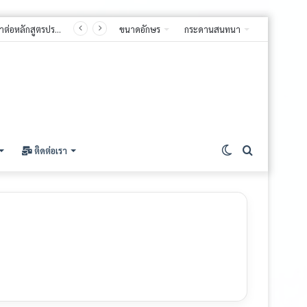
ประกาศมหาวิทยาลัยมหาจุฬาลงกรณราชวิทยาลัย วิทยาเขตแพร่เรื่อง รายชื่อผู้มีสิทธิ์สอบคัดเลือกเข้าศึกษาต่อหลักสูตรประกาศนียบัตรบัณฑิต สาขาวิชาชีพครู(หลักสูตรใหม่ พ.ศ. ๒๕๖๘) ประจำปีการศึกษา ๒๕๖๙ (รอบที่ ๒)
ขนาดอักษร
กระดานสนทนา
Switch
ค้นหา
ติดต่อเรา
skin