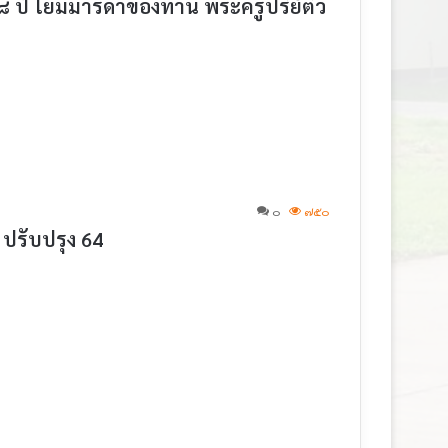
๘ ปี โยมมารดาของท่าน พระครูปริยัติว
๐
๗๕๐
 ปรับปรุง 64