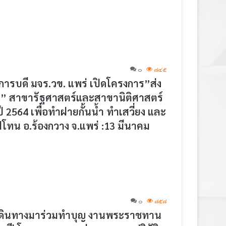
๐
๘๔๕
ารบดี มจร.วข. แพร่ เปิดโครงการ”ส่ง
น” สาขารัฐศาสตร์และสาขานิติศาสตร์
2564 เพื่อทำฝายกั้นน้ำ ทำเสวี่ยง และ
่โทน อ.ร้องกวาง จ.แพร่ :13 มีนาคม
๐
๘๕๘
ี่ เดินทางมาร่วมทำบุญ งานพระราชทาน