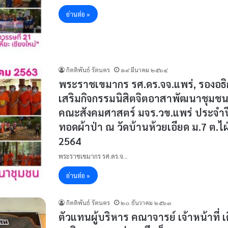
อ่านต่อ »
กิตติพันธ์ รัตนคร
๑๙ มีนาคม ๒๕๖๔
พระราชเขมากร รศ.ดร.จจ.แพร่, รองอธิก
เสริมกิจกรรมนิสิตจิตอาสาพัฒนาชุมช
คณะสังคมศาสตร์ มจร.วข.แพร่ ประจำปี 
ทอดผ้าป่า ณ วัดบ้านห้วยเอียด ม.7 ต.ไฝ
2564
พระราชเขมากร รศ.ดร.จ…
อ่านต่อ »
กิตติพันธ์ รัตนคร
๒๐ ธันวาคม ๒๕๖๓
ตัวแทนผู้บริหาร คณาจารย์ เจ้าหน้าท