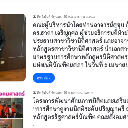
กิตติพันธ์ รัตนคร
๑๘ เมษายน ๒๕๖๔
คณะผู้บริหารนำโดยท่านอาจารย์สุขุม กัน
ดร.ธาดา เจริญกุศล ผู้ช่วยอธิการบดีฝ่า
ประธานสาขาวิชานิติศาสตร์ และอาจาร
หลักสูตรสาขาวิชานิติศาสตร์ นำเอกสาร
มาตรฐานการศึกษาหลักสูตรนิติศาสต
แห่งเนติบัณฑิตยสภา ในวันที่ 5 เมษาย
อ่านต่อ »
กิตติพันธ์ รัตนคร
๑ เมษายน ๒๕๖๔
โครงการพัฒนาศักยภาพนิสิตและเสริมสร
“การศึกษาดูงานนิสติระดับปริญญาตรี ณ
หลักสูตรรัฐศาสตร์บัณฑิต คณะสังคมศ
-