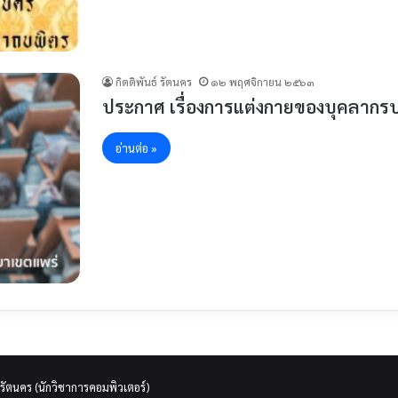
กิตติพันธ์ รัตนคร
๑๒ พฤศจิกายน ๒๕๖๓
ประกาศ เรื่องการแต่งกายของบุคลากร
อ่านต่อ »
 รัตนคร (นักวิชาการคอมพิวเตอร์)