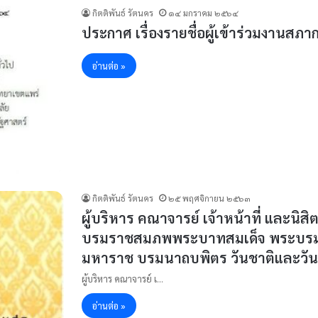
กิตติพันธ์ รัตนคร
๑๔ มกราคม ๒๕๖๔
ประกาศ เรื่องรายชื่อผู้เข้าร่วมงานสภา
อ่านต่อ »
กิตติพันธ์ รัตนคร
๒๕ พฤศจิกายน ๒๕๖๓
ผู้บริหาร คณาจารย์ เจ้าหน้าที่ และนิสิ
บรมราชสมภพพระบาทสมเด็จ พระบรมช
มหาราช บรมนาถบพิตร วันชาติและวันพ
ผู้บริหาร คณาจารย์ เ…
อ่านต่อ »