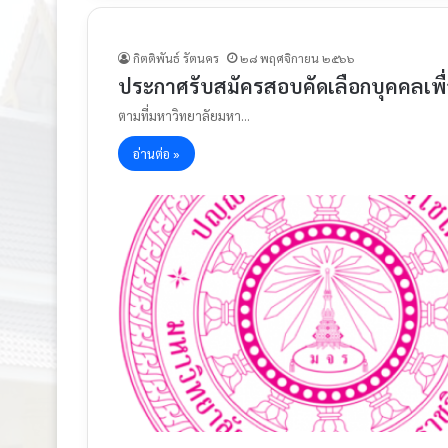
กิตติพันธ์ รัตนคร
๒๘ พฤศจิกายน ๒๕๖๖
ประกาศรับสมัครสอบคัดเลือกบุคคลเพื่อ
ตามที่มหาวิทยาลัยมหา…
อ่านต่อ »