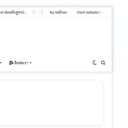
ประกาศมหาวิทยาลัยมหาจุฬาลงกรณราชวิทยาลัย วิทยาเขตแพร่เรื่อง รายชื่อผู้มีสิทธิ์สอบคัดเลือกเข้าศึกษาต่อหลักสูตรประกาศนียบัตรบัณฑิต สาขาวิชาชีพครู(หลักสูตรใหม่ พ.ศ. ๒๕๖๘) ประจำปีการศึกษา ๒๕๖๙ (รอบที่ ๒)
ขนาดอักษร
กระดานสนทนา
Switch
ค้นหา
ติดต่อเรา
skin