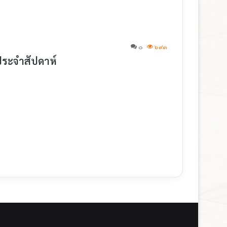
๐
๖๙๓
ประจำสัปดาห์