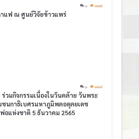
๐
๗๘๕
กาแฟ ณ ศูนย์วิจัยข้าวแพร่
๐
๗๙๙
ต ร่วมกิจกรรมเนื่องในวันคล้าย วันพระ
นกาธิเบศรมหาภูมิพลอดุลยเดช
่อแห่งชาติ 5 ธันวาคม 2565