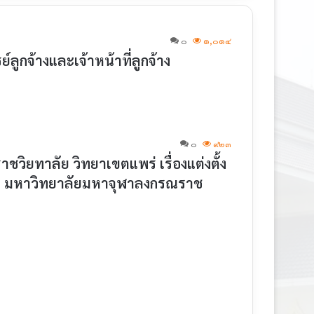
๐
๑,๐๑๔
ูกจ้างและเจ้าหน้าที่ลูกจ้าง
๐
๙๒๓
ยทาลัย วิทยาเขตแพร่ เรื่องแต่งตั้ง
 มหาวิทยาลัยมหาจุฬาลงกรณราช