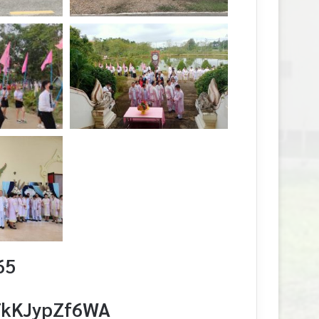
65
Y7kKJypZf6WA