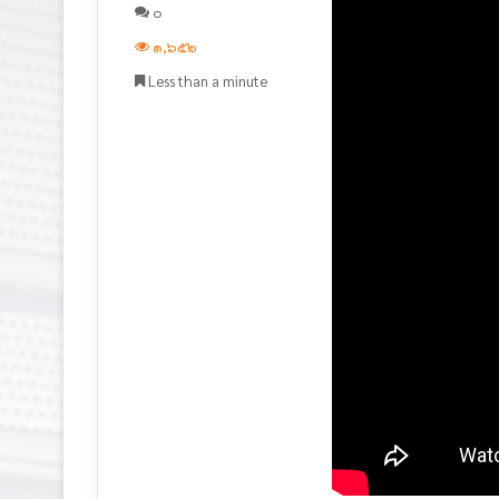
๐
๑,๖๕๒
Less than a minute