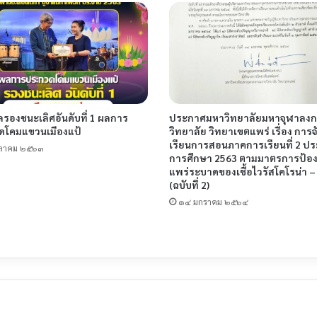
ลรองชนะเลิศอันดับที่ 1 ผลการ
ประกาศมหาวิทยาลัยมหาจุฬาลง
ดโคมแขวนเมืองแป้
วิทยาลัย วิทยาเขตแพร่ เรื่อง การ
เรียนการสอนภาคการเรียนที่ 2 ปร
ุลาคม ๒๕๖๓
การศึกษา 2563 ตามมาตรการป้อง
แพร่ระบาดของเชื้อไวรัสโคโรน่า –
(ฉบับที่ 2)
๑๔ มกราคม ๒๕๖๔