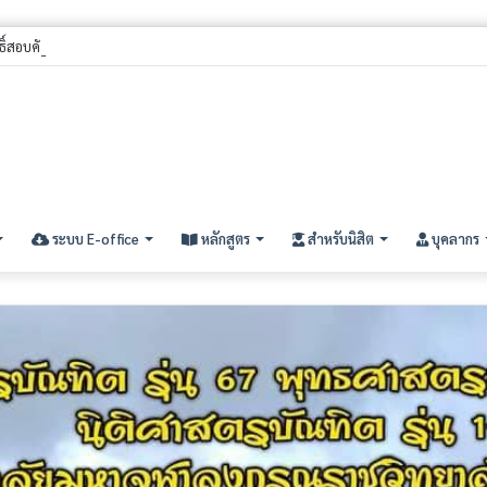
ิทธิ์สอบคัดเลือกนิสิตใหม่ ประจำปีการศึกษา ๒๕๖๙ (รอบที่ ๓) ระดับปริญญาตรี
ระบบ E-office
หลักสูตร
สำหรับนิสิต
บุคลากร