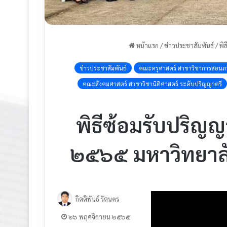
หน้าแรก
/
ข่าวประชาสัมพันธ์
/
พิ
ข่าวประชาสัมพันธ์
คณะครุศาสตร์ สาขาวิชาการสอนภ
คณะสังคมศาสตร์ สาขาวิชานิติศาสตร์ ระดับปริญญาตรี
พิธีซ้อมรับปริญ
๒๕๖๕ มหาวิทยาลั
กิตติพันธ์ รัตนคร
๒๖ พฤศจิกายน ๒๕๖๕