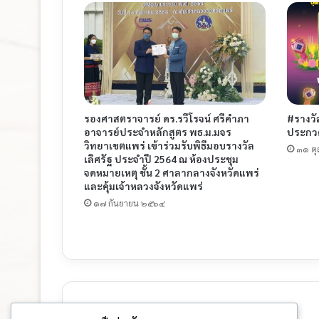
รองศาสตราจารย์ ดร.รวีโรจน์ ศรีคำภา
#รางวั
อาจารย์ประจำหลักสูตร พธ.ม.มจร
ประกว
วิทยาเขตแพร่ เข้าร่วมรับพิธีมอบรางวัล
๓๑ ต
เลิศรัฐ ประจำปี 2564 ณ ห้องประชุม
จดหมายเหตุ ชั้น 2 ศาลากลางจังหวัดแพร่
และคุ้มเจ้าหลวงจังหวัดแพร่
๑๗ กันยายน ๒๕๖๔
ใส่ความเห็น