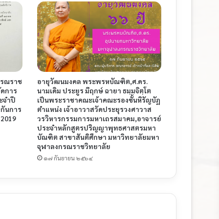
กรณราช
อายุวัฒนมงคล พระพรหบัณฑิต,ศ.ดร.
จัดการ
นามเดิม ประยูร มีฤกษ์ ฉายา ธมฺมจิตฺโต
ะจำปี
เป็นพระราชาคณะเจ้าคณะรองชั้นหิรัญบัฏ
กันการ
ตำแหน่ง เจ้าอาวาสวัดประยุรวงศาวาส
 2019
วรวิหารกรรมการมหาเถรสมาคม,อาจารย์
ประจำหลักสูตรปริญญาพุทธศาสตรมหา
บัณฑิต สาขาสันติศึกษา มหาวิทยาลัยมหา
จุฬาลงกรณราชวิทยาลัย
๑๗ กันยายน ๒๕๖๔