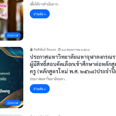
เพื่อให้การดำเนินการ…
อ่านต่อ »
ประกาศ
กิตติพันธ์ รัตนคร
๑๘ พฤษภาคม ๒๕๖๙
ประกาศมหาวิทยาลัยมหาจุฬาลงกรณราชวิ
ผู้มีสิทธิ์สอบคัดเลือกเข้าศึกษาต่อหล
ครู (หลักสูตรใหม่ พ.ศ. ๒๕๖๘)ประจำป
ประกาศมหาวิทยาลัยมหา…
อ่านต่อ »
ประกาศ