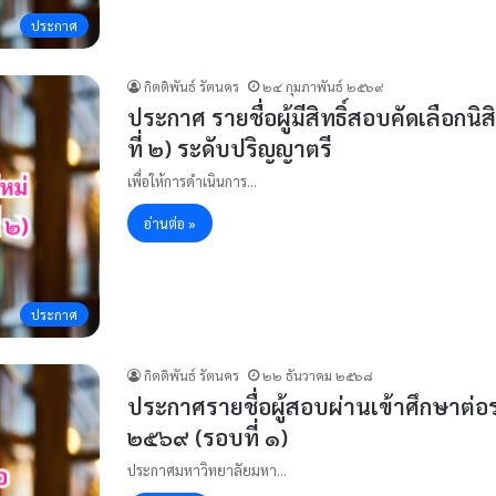
ประกาศ
กิตติพันธ์ รัตนคร
๒๔ กุมภาพันธ์ ๒๕๖๙
ประกาศ รายชื่อผู้มีสิทธิ์สอบคัดเลือก
ที่ ๒) ระดับปริญญาตรี
เพื่อให้การดำเนินการ…
อ่านต่อ »
ประกาศ
กิตติพันธ์ รัตนคร
๒๒ ธันวาคม ๒๕๖๘
ประกาศรายชื่อผู้สอบผ่านเข้าศึกษาต่
๒๕๖๙ (รอบที่ ๑)
ประกาศมหาวิทยาลัยมหา…