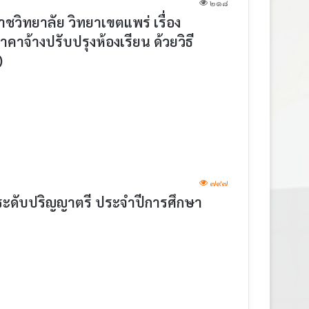
๒๑๘
ิทยาลัย วิทยาเขตแพร่ เรื่อง
จ้างปรับปรุงห้องเรียน ด้วยวิธี
)
๗๙๗
อระดับปริญญาตรี ประจำปีการศึกษา