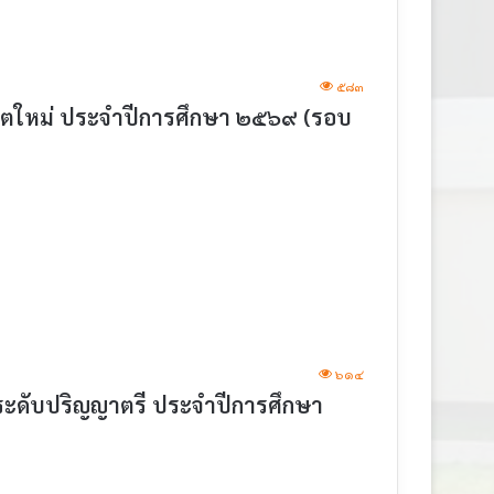
๕๘๓
นิสิตใหม่ ประจำปีการศึกษา ๒๕๖๙ (รอบ
๖๑๔
อระดับปริญญาตรี ประจำปีการศึกษา