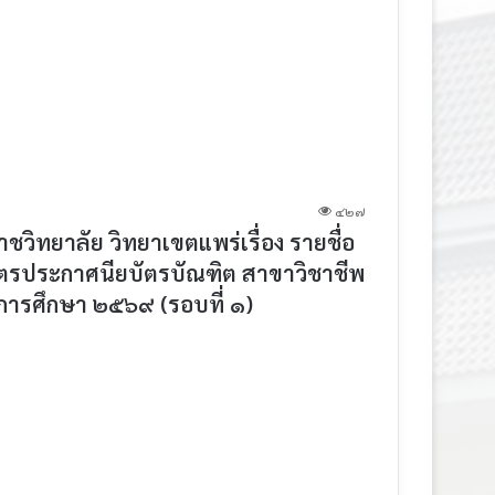
๔๒๗
ทยาลัย วิทยาเขตแพร่เรื่อง รายชื่อ
ักสูตรประกาศนียบัตรบัณฑิต สาขาวิชาชีพ
ีการศึกษา ๒๕๖๙ (รอบที่ ๑)