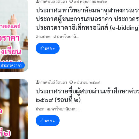
กิตติพันธ์ รัตนคร
๑๘ พฤษภาคม ๒๕๖๙
ประกาศมหาวิทยาลัยมหาจุฬาลงกรณราชว
ประกาศผู้ชนะการเสนอราคา ประกวดราคา
ประกวดราคาอิเล็กทรอนิกส์ (e-bidding
ตามประกาศ มหาวิทยาลั…
อ่านต่อ »
ประกวดราคา
กิตติพันธ์ รัตนคร
๓ มีนาคม ๒๕๖๙
ประกาศรายชื่อผู้สอบผ่านเข้าศึกษาต่
๒๕๖๙ (รอบที่ ๒)
ประกาศมหาวิทยาลัยมหา…
อ่านต่อ »