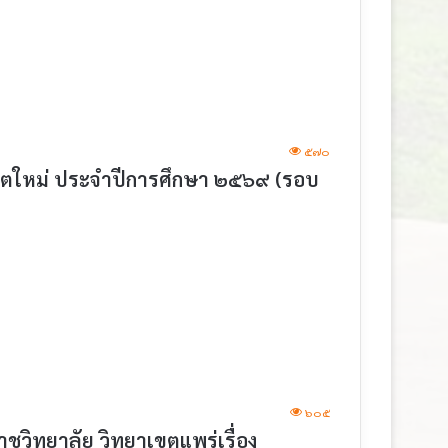
๕๗๐
นิสิตใหม่ ประจำปีการศึกษา ๒๕๖๙ (รอบ
๖๐๕
ิทยาลัย วิทยาเขตแพร่เรื่อง