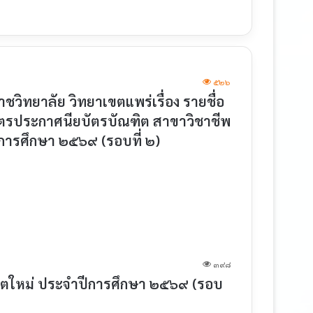
๕๒๖
ทยาลัย วิทยาเขตแพร่เรื่อง รายชื่อ
ักสูตรประกาศนียบัตรบัณฑิต สาขาวิชาชีพ
ีการศึกษา ๒๕๖๙ (รอบที่ ๒)
๓๙๘
นิสิตใหม่ ประจำปีการศึกษา ๒๕๖๙ (รอบ