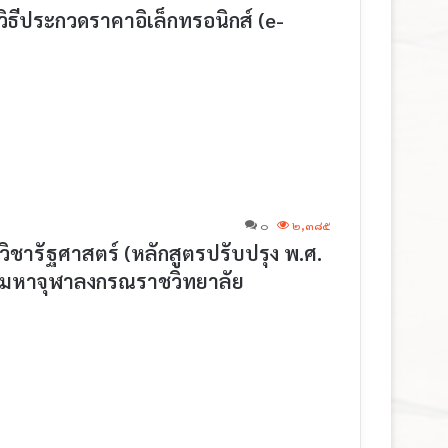
ิธีประกวดราคาอิเล็กทรอนิกส์ (e-
๐
๒,๓๘๕
ชารัฐศาสตร์ (หลักสูตรปรับปรุง พ.ศ.
ัยมหาจุฬาลงกรณราชวิทยาลัย