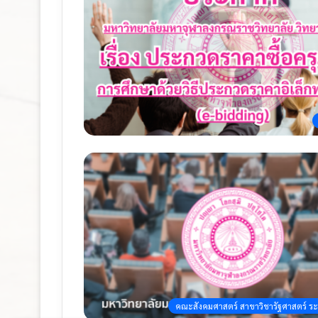
คณะสังคมศาสตร์ สาขาวิชารัฐศาสตร์ ร