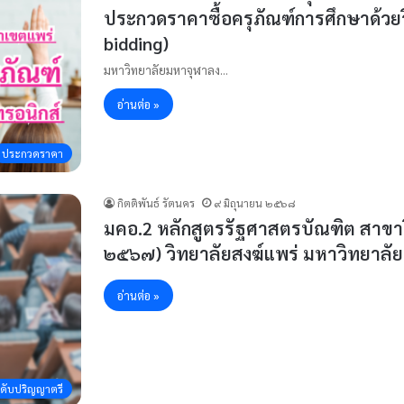
ประกวดราคาซื้อครุภัณฑ์การศึกษาด้วยว
bidding)
มหาวิทยาลัยมหาจุฬาลง…
อ่านต่อ »
ประกวดราคา
กิตติพันธ์ รัตนคร
๙ มิถุนายน ๒๕๖๘
มคอ.2 หลักสูตรรัฐศาสตรบัณฑิต สาขาวิ
๒๕๖๗) วิทยาลัยสงฆ์แพร่ มหาวิทยาล
อ่านต่อ »
ะดับปริญญาตรี