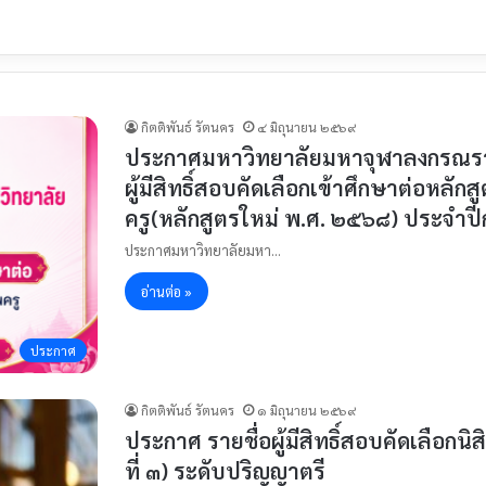
กิตติพันธ์ รัตนคร
๔ มิถุนายน ๒๕๖๙
ประกาศมหาวิทยาลัยมหาจุฬาลงกรณราชวิ
ผู้มีสิทธิ์สอบคัดเลือกเข้าศึกษาต่อหล
ครู(หลักสูตรใหม่ พ.ศ. ๒๕๖๘) ประจำป
ประกาศมหาวิทยาลัยมหา…
อ่านต่อ »
ประกาศ
กิตติพันธ์ รัตนคร
๑ มิถุนายน ๒๕๖๙
ประกาศ รายชื่อผู้มีสิทธิ์สอบคัดเลือก
ที่ ๓) ระดับปริญญาตรี