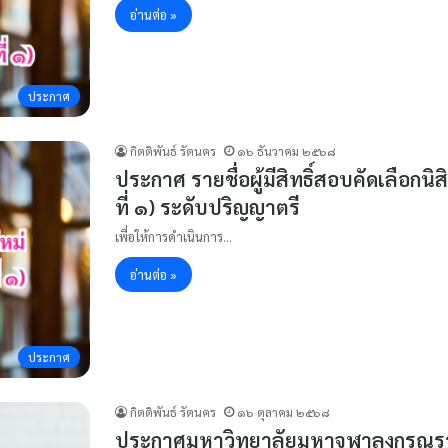
อ่านต่อ »
ประกาศ
กิตติพันธ์ รัตนคร
๑๖ ธันวาคม ๒๕๖๘
ประกาศ รายชื่อผู้มีสิทธิ์สอบคัดเลือก
ที่ ๑) ระดับปริญญาตรี
เพื่อให้การดำเนินการ…
อ่านต่อ »
ประกาศ
กิตติพันธ์ รัตนคร
๑๖ ตุลาคม ๒๕๖๘
ประกาศมหาวิทยาลัยมหาจุฬาลงกรณราชว