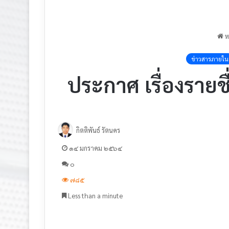
ห
ข่าวสารภายใน
ประกาศ เรื่องรายชื
กิตติพันธ์ รัตนคร
๑๔ มกราคม ๒๕๖๔
๐
๗๘๕
Less than a minute