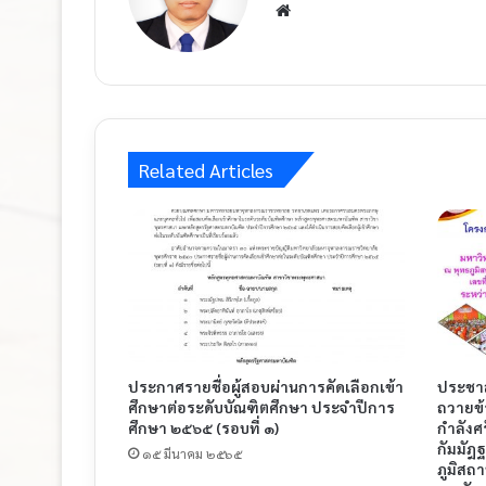
Related Articles
ประกาศรายชื่อผู้สอบผ่านการคัดเลือกเข้า
ประชาสั
ศึกษาต่อระดับบัณฑิตศึกษา ประจำปีการ
ถวายข้
ศึกษา ๒๕๖๕ (รอบที่ ๑)
กำลังศ
กัมมัฎ
๑๕ มีนาคม ๒๕๖๕
ภูมิสถ