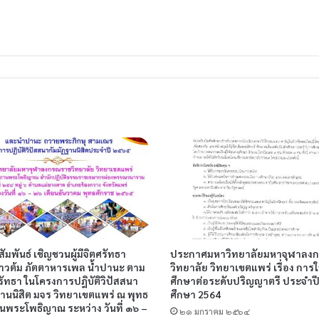
มพันธ์ เชิญชวนผู้มีจิตศรัทธา
ประกาศมหาวิทยาลัยมหาจุฬาลง
าวต้ม ภัตตาหารเพล น้ำปานะ ตาม
วิทยาลัย วิทยาเขตแพร่ เรื่อง การใ
รัทธา ในโครงการปฎิบัติวิปัสสนา
ศึกษาต่อระดับปริญญาตรี ประจำป
ฐานนิสิต มจร วิทยาเขตแพร่ ณ พุทธ
ศึกษา 2564
านพระโพธิญาณ ระหว่าง วันที่ ๑๖ –
๒๑ มกราคม ๒๕๖๔