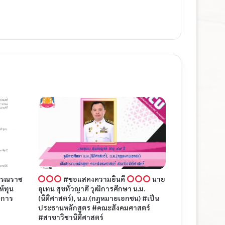
กรณราช
#ขอแสคงความยินดี
นาย
ห้ทุน
อุเทน สุขทั่วญาติ วุฒิการศึกษา น.ม.
ีการ
(นิติศาสตร์), น.ม.(กฎหมายเอกชน) #เป็น
ประธานหลักสูตร #คณะสังคมศาสตร์
#สาขาวิชานิติศาสตร์