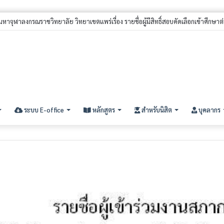
ิทธิ์สอบคัดเลือกนิสิตใหม่ ประจำปีการศึกษา ๒๕๖๙ (รอบที่ ๓) ระดับปริญญาตรี
ระบบ E-office
หลักสูตร
สำหรับนิสิต
บุคลากร