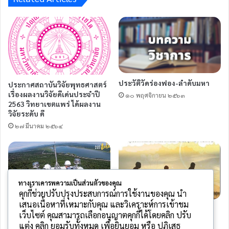
ประวัติวัดร่องฟอง-ลำดับมหา
ประกาศสถาบันวิจัยพุทธศาสตร์
เรื่องผลงานวิจัยดีเด่นประจำปี
๑๐ พฤศจิกายน ๒๕๖๓
2563 วิทยาเขตแพร่ ได้ผลงาน
วิจัยระดับ ดี
๒๗ มีนาคม ๒๕๖๔
ทางเราเคารพความเป็นส่วนตัวของคุณ
คุกกี้ช่วยปรับปรุงประสบการณ์การใช้งานของคุณ นำ
เสนอเนื้อหาที่เหมาะกับคุณ และวิเคราะห์การเข้าชม
กฟผ. รับเด็กจบใหม่ 2,500 อัตรา
หนังสือ Proceedings มจร วข
เว็บไซต์ คุณสามารถเลือกอนุญาตคุกกี้ได้โดยคลิก ปรับ
ระยะเวลา 12 เดือน ประเดิมที่
แพร่
แต่ง คลิก ยอมรับทั้งหมด เพื่อยินยอม หรือ ปฏิเสธ
แรก กฟผ.แม่เมาะ จ.ลำปาง