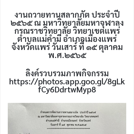
งานถวายทานสลากภัต ประจำปี
๒๕๖๕ ณ มหาวิทยาลัยมหาจุฬาลง
กรณราชวิทยาลัย วิทยาเขตแพร่
ตำบลแม่คำมี อำเภอเมืองแพร่
จังหวัดแพร่ วันเสาร์ ที่ ๑๕ ตุลาคม
พ.ศ.๒๕๖๕
ลิงค์รวบรวมภาพกิจกรรม
https://photos.app.goo.gl/8gLk
fCy6DdrtwMyp8