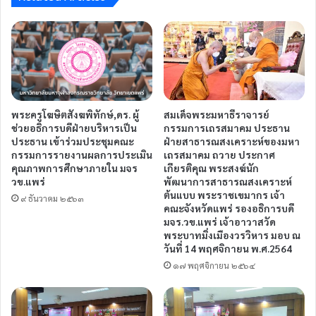
พระครูโฆษิตสังฆพิทักษ์,ดร. ผู้
สมเด็จพระมหาธีราจารย์
ช่วยอธิการบดีฝ่ายบริหารเป็น
กรรมการเถรสมาคม ประธาน
ประธาน เข้าร่วมประชุมคณะ
ฝ่ายสาธารณสงเคราะห์ของมหา
กรรมการรายงานผลการประเมิน
เถรสมาคม ถวาย ประกาศ
คุณภาพการศึกษาภายใน มจร
เกียรติคุณ พระสงฆ์นัก
วข.แพร่
พัฒนาการสาธารณสงเคราะห์
ต้นแบบ พระราชเขมากร เจ้า
๙ ธันวาคม ๒๕๖๓
คณะจังหวัดแพร่ รองอธิการบดี
มจร.วข.แพร่ เจ้าอาวาสวัด
พระบาทมิ่งเมืองวรวิหาร มอบ ณ
วันที่ 14 พฤศจิกายน พ.ศ.2564
๑๗ พฤศจิกายน ๒๕๖๔