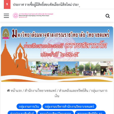
ประกาศ รายชื่อผู้มีสิทธิ์สอบคัดเลือกนิสิตใหม่ ประจำปีการศึกษา ๒๕๖๙ (รอบที่ ๓) ระดับปริญญาตรี
หน้าแรก
/
สำนักงานวิทยาเขตแพร่
/
ส่วนคลังและทรัพย์สิน
/
กลุ่มงานการ
เงิน
กลุ่มงานการเงิน
กลุ่มงานบริหารสำนักงานวิทยาเขตแพร่
ข่าวประชาสัมพันธ์
ทะนุบำรุงศิลปวัฒนธรรม
พระมหาสิทธิชัย,ดร.