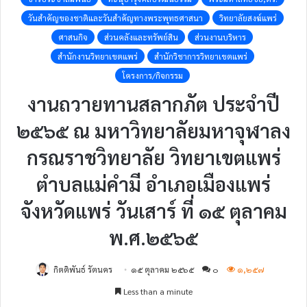
วันสำคัญของชาติและวันสำคัญทางพระพุทธศาสนา
วิทยาลัยสงฆ์แพร่
ศาสนกิจ
ส่วนคลังและทรัพย์สิน
ส่วนงานบริหาร
สำนักงานวิทยาเขตแพร่
สำนักวิชาการวิทยาเขตแพร่
โครงการ/กิจกรรม
งานถวายทานสลากภัต ประจำปี
๒๕๖๕ ณ มหาวิทยาลัยมหาจุฬาลง
กรณราชวิทยาลัย วิทยาเขตแพร่
ตำบลแม่คำมี อำเภอเมืองแพร่
จังหวัดแพร่ วันเสาร์ ที่ ๑๕ ตุลาคม
พ.ศ.๒๕๖๕
กิตติพันธ์ รัตนคร
๑๕ ตุลาคม ๒๕๖๕
๐
๑,๒๕๗
Less than a minute