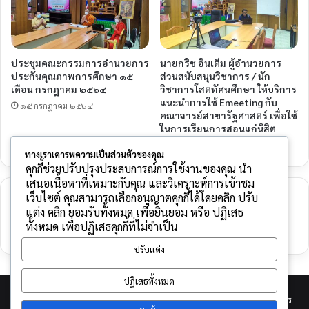
ประชุมคณะกรรมการอำนวยการ
นายกริช อินเต็ม ผู้อำนวยการ
ประกันคุณภาพการศึกษา ๑๕
ส่วนสนับสนุนวิชาการ / นัก
เดือน กรกฎาคม ๒๕๖๔
วิชาการโสตทัศนศึกษา ให้บริการ
แนะนำการใช้ Emeeting กับ
๑๕ กรกฎาคม ๒๕๖๔
คณาจารย์สาขารัฐศาสตร์ เพื่อใช้
ในการเรียนการสอนแก่นิสิต
๑๘ มกราคม ๒๕๖๔
ทางเราเคารพความเป็นส่วนตัวของคุณ
คุกกี้ช่วยปรับปรุงประสบการณ์การใช้งานของคุณ นำ
เสนอเนื้อหาที่เหมาะกับคุณ และวิเคราะห์การเข้าชม
เว็บไซต์ คุณสามารถเลือกอนุญาตคุกกี้ได้โดยคลิก ปรับ
ใส่ความเห็น
แต่ง คลิก ยอมรับทั้งหมด เพื่อยินยอม หรือ ปฏิเสธ
ทั้งหมด เพื่อปฏิเสธคุกกี้ที่ไม่จำเป็น
คุณต้อง
เข้าสู่ระบบ
เพื่อจะพิมพ์ความเห็น
ปรับแต่ง
ปฏิเสธทั้งหมด
© Copyright 2026, All Rights Reserved |
พัฒนาโดย กิตติพันธ์ รัตนคร