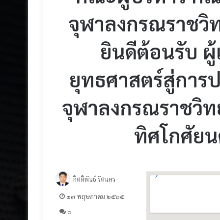
จุฬาลงกรณราชวิท
ยินดีต้อนรับ ผ
ยุทธศาสตร์สู่การป
จุฬาลงกรณราชวิท
ทิศโกศัย
กิตติพันธ์ รัตนคร
๑๗ พฤษภาคม ๒๕๖๕
๐