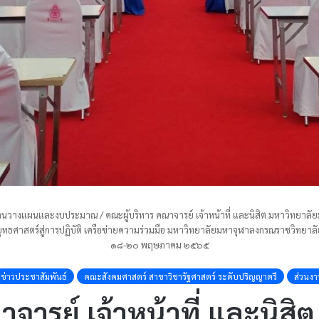
มงานวางแผนและงบประมาณ
/
คณะผู้บริหาร คณาจารย์ เจ้าหน้าที่ และนิสิต มหาวิทยา
ทอดยุทธศาสตร์สู่การปฏิบัติ เครือข่ายความร่วมมือ มหาวิทยาลัยมหาจุฬาลงกรณราชวิทยา
๑๘-๒๐ พฤษภาคม ๒๕๖๕
ข่าวประชาสัมพันธ์
คณะสังคมศาสตร์ สาขาวิชารัฐศาสตร์ ระดับปริญญาตรี
ส่วนงา
จารย์ เจ้าหน้าที่ และนิส