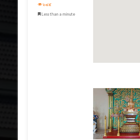
๖๔๕
Less than a minute