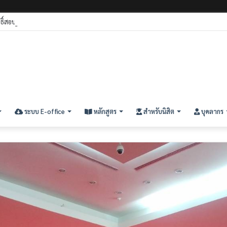
ิทธิ์สอบคัดเลือกนิสิตใหม่ ประจำปีการศึกษา ๒๕๖๙ (รอบที่ ๓) ระดับปริญญาตรี
ระบบ E-office
หลักสูตร
สำหรับนิสิต
บุคลากร