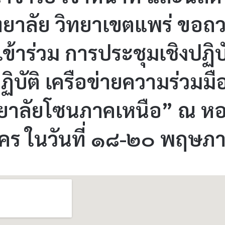
ยาลัย วิทยาเขตแพร่ ขอถ
ู้เข้าร่วม การประชุมเชิงปฏ
ฏิบัติ เครือข่ายความร่วม
ยาลัยโซนภาคเหนือ” ณ หอ
นคร ในวันที่ ๑๘-๒๐ พฤษ