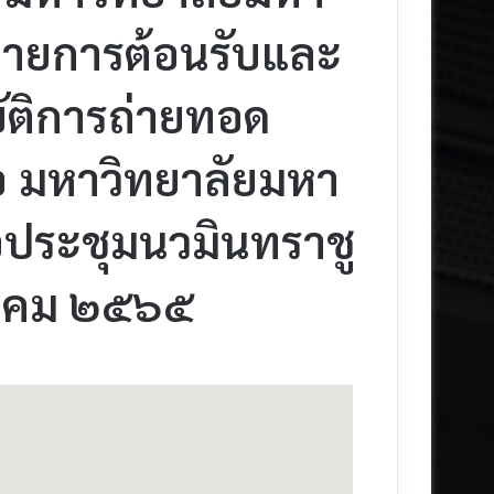
วายการต้อนรับและ
ิบัติการถ่ายทอด
มือ มหาวิทยาลัยมหา
ประชุมนวมินทราชู
ภาคม ๒๕๖๕