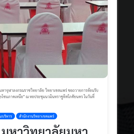
ลัยมหาจุฬาลงกรณราชวิทยาลัย วิทยาเขตแพร่ ขอถวายการต้อนรับ
ลัยโซนภาคเหนือ” ณ หอประชุมนวมินทราชูทิศโกศัยนคร ในวันที่
นบริหาร
สำนักงานวิทยาเขตแพร่
ิต มหาวิทยาลัยมหา