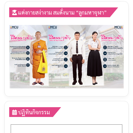
MCUPR LIVE โครงการหล่อเทียนพรรษาและไหว้ครู
4
ประจำปีการศึกษา ๒๕๖๙
03:14:44
แต่งกายสง่างาม สมดั่งนาม “ลูกมหาจุฬา”
ปฏิทินกิจกรรม