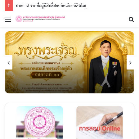
ประกาศ รายชื่อผู้มีสิทธิ์สอบคัดเลือกนิสิตใหม่ ประจำปีการศึกษา ๒๕๖๙ (รอบที่ ๓) ระดับปริญญาตรี