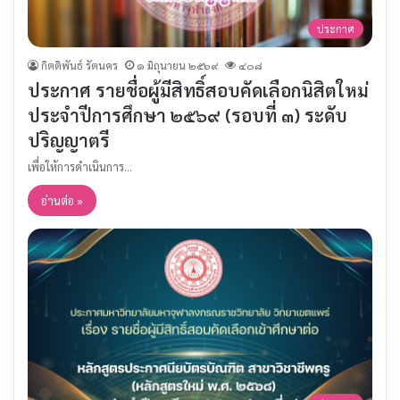
ประกาศ
กิตติพันธ์ รัตนคร
๑ มิถุนายน ๒๕๖๙
๔๐๘
ประกาศ รายชื่อผู้มีสิทธิ์สอบคัดเลือกนิสิตใหม่
ประจำปีการศึกษา ๒๕๖๙ (รอบที่ ๓) ระดับ
ปริญญาตรี
เพื่อให้การดำเนินการ…
อ่านต่อ »