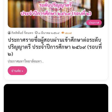
ประกาศ
กิตติพันธ์ รัตนคร
๓ มีนาคม ๒๕๖๙
๘๐๗
ประกาศรายชื่อผู้สอบผ่านเข้าศึกษาต่อระดับ
ปริญญาตรี ประจำปีการศึกษา ๒๕๖๙ (รอบที่
๒)
ประกาศมหาวิทยาลัยมหา…
อ่านต่อ »