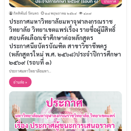
ประกาศ
กิตติพันธ์ รัตนคร
๑๘ พฤษภาคม ๒๕๖๙
๔๓๗
ประกาศมหาวิทยาลัยมหาจุฬาลงกรณราช
วิทยาลัย วิทยาเขตแพร่เรื่อง รายชื่อผู้มีสิทธิ์
สอบคัดเลือกเข้าศึกษาต่อหลักสูตร
ประกาศนียบัตรบัณฑิต สาขาวิชาชีพครู
(หลักสูตรใหม่ พ.ศ. ๒๕๖๘)ประจำปีการศึกษา
๒๕๖๙ (รอบที่ ๑)
ประกาศมหาวิทยาลัยมหา…
อ่านต่อ »