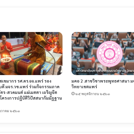
เขมากร รศ.ดร.จจ.แพร่ รอง
มคอ 2 .สาขวิชาพระพุทธศาสนา ม
บดี มจร.วข.แพร่ ร่วมกิจกรรมภาค
วิทยาเขตแพร่
วัตร-สวดมนต์ แผ่เมตตา เจริญจิต
๒๕ พฤศจิกายน ๒๕๖๓
โครงการปฏิบัติวิปัสสนากัมมัฏฐาน
ันวาคม ๒๕๖๓