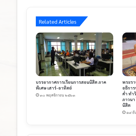
Related Articles
บรรยากาศการเรียนการสอนนิสิต ภาค
พระราช
พิเศษ เสาร์-อาทิตย์
อธิการ
ค่ำ ทำ
๓๐ พฤศจิกายน ๒๕๖๓
ภาวนา 
นิสิต
๑๙ ธ