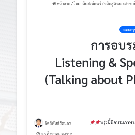
หน้าแรก
/
วิทยาลัยสงฆ์แพร่
/
หลักสูตรและสาขาที
คณะครุศ
การอบรม
Listening & Sp
(Talking about P
พรุ่งนี้มีอบรมภาษ
กิตติพันธ์ รัตนคร
๑๐ สิงหาคม ๒๕๖๕