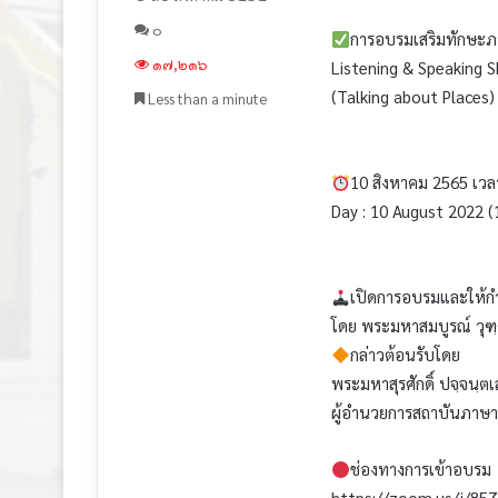
๐
การอบรมเสริมทักษะภ
๑๗,๒๑๖
Listening & Speaking S
(Talking about Places) 
Less than a minute
10 สิงหาคม 2565 เวล
Day : 10 August 2022 (1
เปิดการอบรมและให้กำ
โดย พระมหาสมบูรณ์ วุฑฺฒ
กล่าวต้อนรับโดย
พระมหาสุรศักดิ์ ปจฺจนฺต
ผู้อำนวยการสถาบันภาษา
ช่องทางการเข้าอบรม
https://zoom.us/j/85