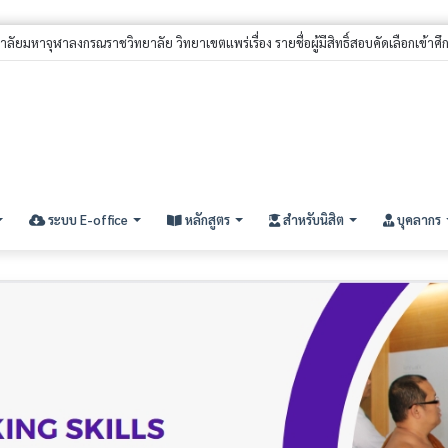
้มีสิทธิ์สอบคัดเลือกนิสิตใหม่ ประจำปีการศึกษา ๒๕๖๙ (รอบที่ ๓) ระดับปริญญาตรี
ระบบ E-office
หลักสูตร
สำหรับนิสิต
บุคลากร