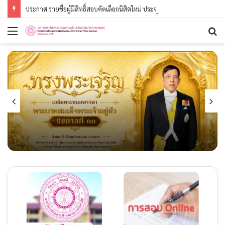
ประกาศ รายชื่อผู้มีสิทธิ์สอบคัดเลือกนิสิตใหม่ ประจำปีการศึกษา ๒๕๖๙ (รอบที่ ๓) ระดับปริญญาตรี