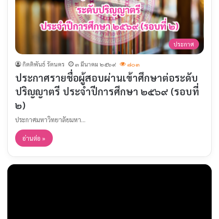
ประกาศ
กิตติพันธ์ รัตนคร
๓ มีนาคม ๒๕๖๙
๘๐๓
ประกาศรายชื่อผู้สอบผ่านเข้าศึกษาต่อระดับ
ปริญญาตรี ประจำปีการศึกษา ๒๕๖๙ (รอบที่
๒)
ประกาศมหาวิทยาลัยมหา…
อ่านต่อ »