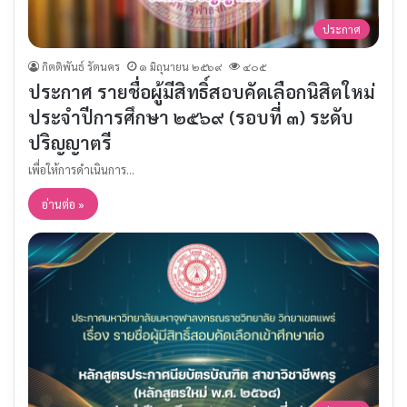
ประกาศ
กิตติพันธ์ รัตนคร
๑ มิถุนายน ๒๕๖๙
๔๐๕
ประกาศ รายชื่อผู้มีสิทธิ์สอบคัดเลือกนิสิตใหม่
ประจำปีการศึกษา ๒๕๖๙ (รอบที่ ๓) ระดับ
ปริญญาตรี
เพื่อให้การดำเนินการ…
อ่านต่อ »