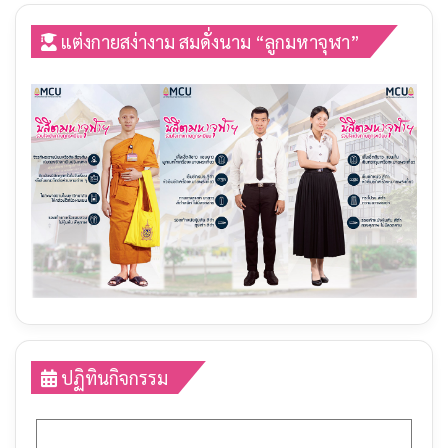
MCUPR LIVE โครงการหล่อเทียนพรรษาและไหว้ครู
4
ประจำปีการศึกษา ๒๕๖๙
03:14:44
แต่งกายสง่างาม สมดั่งนาม “ลูกมหาจุฬา”
ปฏิทินกิจกรรม