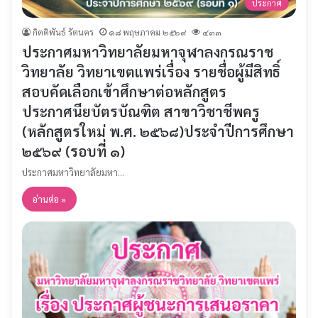
ประกาศ
กิตติพันธ์ รัตนคร
๑๘ พฤษภาคม ๒๕๖๙
๔๓๓
ประกาศมหาวิทยาลัยมหาจุฬาลงกรณราช
วิทยาลัย วิทยาเขตแพร่เรื่อง รายชื่อผู้มีสิทธิ์
สอบคัดเลือกเข้าศึกษาต่อหลักสูตร
ประกาศนียบัตรบัณฑิต สาขาวิชาชีพครู
(หลักสูตรใหม่ พ.ศ. ๒๕๖๘)ประจำปีการศึกษา
๒๕๖๙ (รอบที่ ๑)
ประกาศมหาวิทยาลัยมหา…
อ่านต่อ »