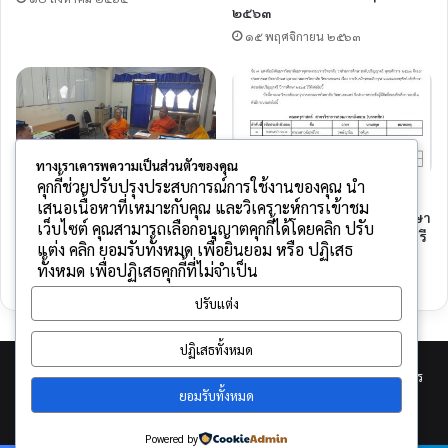
๒๕๖๓
๑๕ พฤศจิกายน ๒๕๖๓
ทางเราเคารพความเป็นส่วนตัวของคุณ
คุกกี้ช่วยปรับปรุงประสบการณ์การใช้งานของคุณ นำ
ประชุมปรึกษาหารืองานการ
ประกาศรายชื่อ ผู้สอบผ่านคัด
เสนอเนื้อหาที่เหมาะกับคุณ และวิเคราะห์การเข้าชม
เรียนการสอนฯ คณาจารย์
เลือกนิสิตใหม่ ประจำปีการศึกษา
เว็บไซต์ คุณสามารถเลือกอนุญาตคุกกี้ได้โดยคลิก ปรับ
จนท.ป.โท พระพุทธศาสนา มจร
2565 (รอบที่ 1) ระดับปริญญาตรี
แต่ง คลิก ยอมรับทั้งหมด เพื่อยินยอม หรือ ปฏิเสธ
วิทยาเขตแพร่ วันนี้
–
ทั้งหมด เพื่อปฏิเสธคุกกี้ที่ไม่จำเป็น
๑๗ พฤศจิกายน ๒๕๖๓
๑ กุมภาพันธ์ ๒๕๖๕
ปรับแต่ง
ปฏิเสธทั้งหมด
© Copyright 2026, All Rights Reserved |
พัฒนาโดย กิตติพันธ์ รัตนคร
ยอมรับทั้งหมด
(นักวิชาการคอมพิวเตอร์)
Powered by