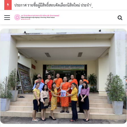
ประกาศ รายชื่อผู้มีสิทธิ์สอบคัดเลือกนิสิตใหม่ ประจำปีการศึกษา ๒๕๖๙ (รอบที่ ๓) ระดับปริญญาตรี