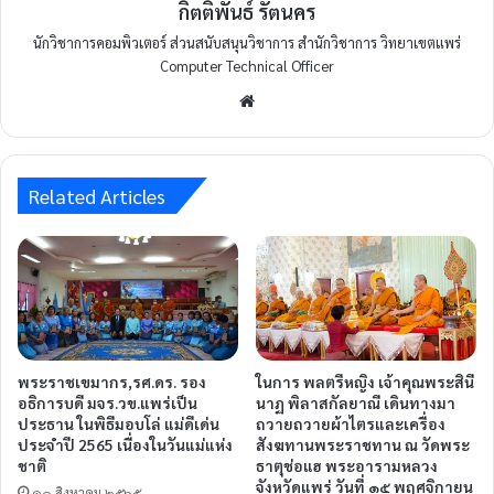
กิตติพันธ์ รัตนคร
นักวิชาการคอมพิวเตอร์ ส่วนสนับสนุนวิชาการ สำนักวิชาการ วิทยาเขตแพร่
Computer Technical Officer
Related Articles
พระราชเขมากร,รศ.ดร. รอง
ในการ พลตรีหญิง เจ้าคุณพระสินี
อธิการบดี มจร.วข.แพร่เป็น
นาฏ พิลาสกัลยาณี เดินทางมา
ประธาน ในพิธีมอบโล่ แม่ดีเด่น
ถวายถวายผ้าไตรและเครื่อง
ประจำปี 2565 เนื่องในวันแม่แห่ง
สังฆทานพระราชทาน ณ วัดพระ
ชาติ
ธาตุช่อแฮ พระอารามหลวง
จังหวัดแพร่ วันที่ ๑๕ พฤศจิกายน
๑๐ สิงหาคม ๒๕๖๕