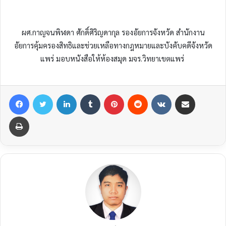
ผศ.กาญจนพิฬดา ศักดิ์ศิริญดากุล รองอัยการจังหวัด สำนักงาน
อัยการคุ้มครองสิทธิและช่วยเหลือทางกฎหมายและบังคับคดีจังหวัด
แพร่ มอบหนังสือให้ห้องสมุด มจร.วิทยาเขตแพร่