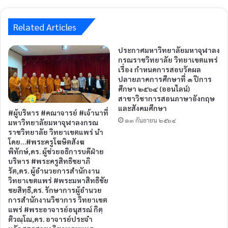
Related Articles
ประกาศมหาวิทยาลัยมหาจุฬาลง
กรณราชวิทยาลัย วิทยาเขตแพร่
เรื่อง กำหนดการสอบวัดผล
ปลายภาคการศึกษาที่ ๑ ปีการ
ศึกษา ๒๕๖๔ (ออนไลน์)
สาขาวิชาการสอนภาษาอังกฤษ
และสังคมศึกษา
#ผู้บริหาร #คณาจารย์ #เจ้านาที่
๑๓ กันยายน ๒๕๖๔
มหาวิทยาลัยมหาจุฬาลงกรณ
ราชวิทยาลัย วิทยาเขตแพร่ นำ
โดย…#พระครูโฆษิตสังฆ
พิทักษ์,ดร. ผู้ช่วยอธิการบดีฝ่าย
บริหาร #พระครูสิทธิชยาภิ
รัต,ดร. ผู้อำนวยการสำนักงาน
วิทยาเขตแพร่ #พระมหาสิทธิชัย
ชยสิทฺธิ,ดร. รักษาการผู้อำนวย
การสำนักงานวิชาการ วิทยาเขต
แพร่ #พระอาจารย์อนุสรณ์ กิตฺ
ติวณฺโณ,ดร. อาจารย์ประจำ