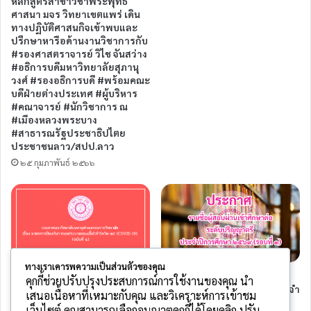
หลักสูตรสาขาวิชาพระพุทธ
ศาสนา มจร วิทยาเขตแพร่ เดิน
ทางปฏิบัติศาสนกิจเข้าพบและ
ปรึกษาหารือด้านงานวิชาการกับ
#รองศาสตราจารย์ วิไช จันสว่าง
#อธิการบดีมหาวิทยาลัยสุภานุ
วงศ์ #รองอธิการบดี #พร้อมคณะ
บดีฝ่ายต่างประเทศ #ผู้บริหาร
#คณาจารย์ #นักวิชาการ ณ
#เมืองหลวงพระบาง
#สาธารณรัฐประชาธิปไตย
ประชาชนลาว/สปป.ลาว
๒๕ กุมภาพันธ์ ๒๕๖๖
ทางเราเคารพความเป็นส่วนตัวของคุณ
ประกาศมหาวิทยาลัยมหาจุฬาลง
ประกาศรายชื่อผู้สอบผ่านเข้า
คุกกี้ช่วยปรับปรุงประสบการณ์การใช้งานของคุณ นำ
กรณราชวิทยาลัย เรื่อง
ศึกษาต่อระดับปริญญาตรี ประจำ
เสนอเนื้อหาที่เหมาะกับคุณ และวิเคราะห์การเข้าชม
มาตรการป้องกันการแพร่ระบาด
ปีการศึกษา ๒๕๖๙ (รอบที่ ๑)
เว็บไซต์ คุณสามารถเลือกอนุญาตคุกกี้ได้โดยคลิก ปรับ