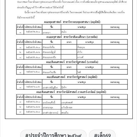
ประจำปีการศึกษา ๒๕๖๙
เด็ก69