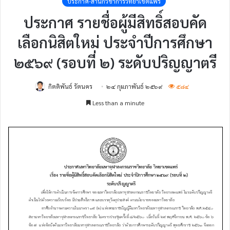
ประกาศ-สำนักวิชาการวิทยาเขตแพร่
ประกาศ รายชื่อผู้มีสิทธิ์สอบคัด
เลือกนิสิตใหม่ ประจำปีการศึกษา
๒๕๖๙ (รอบที่ ๒) ระดับปริญญาตรี
กิตติพันธ์ รัตนคร
๒๔ กุมภาพันธ์ ๒๕๖๙
๕๘๔
Less than a minute