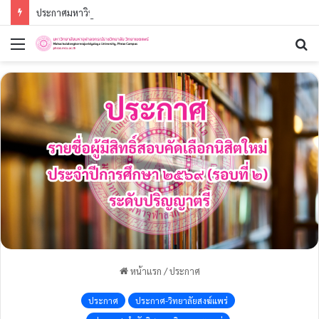
ประกาศมหาวิทยาลัยมหาจุฬาลงกรณราชวิทยาลัย วิทยาเขตแพร่เรื่อง รายชื่อผู้มีสิทธิ์สอบคัดเลือกเข้าศึกษาต่อหลักสูตรประกาศนียบัตรบัณฑิต สาขาวิชาชีพครู (หลักสูตรใหม่ พ.ศ. ๒๕๖๘)ประจำปีการศึกษา ๒๕๖๙ (รอบที่ ๑)
เมนู
ค้
หน้าแรก
/
ประกาศ
ประกาศ
ประกาศ-วิทยาลัยสงฆ์แพร่