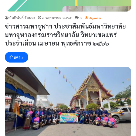
กิตติพันธ์ รัตนคร
๓ พฤษภาคม ๒๕๖๖
๐
๑,๓๘๗
ข่าวสารมหาจุฬาฯ ประชาสัมพันธ์มหาวิทยาลัย
มหาจุฬาลงกรณราชวิทยาลัย วิทยาเขตแพร่
ประจำเดือน เมษายน พุทธศักราช ๒๕๖๖
อ่านต่อ »