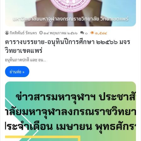
กิตติพันธ์ รัตนคร
๑๙ พฤษภาคม ๒๕๖๖
๐
๑,๕๘๔
ตารางบรรยาย-อนุทินปีการศึกษา ๒๒๕๖๖ มจร
วิทยาเขตแพร่
อนุทินภาคปกติ และ อน…
อ่านต่อ »