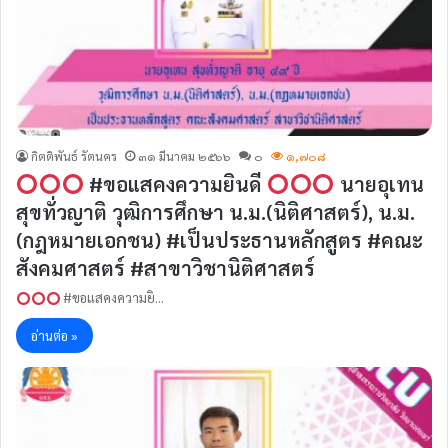
กิตติพันธ์ รัตนคร
๓๑ มีนาคม ๒๕๖๖
๐
๑,๗๐๘
#ขอแสคงความยินดี
นายอุเทน
สุขทั่วญาติ วุฒิการศึกษา น.ม.(นิติศาสตร์), น.ม.
(กฎหมายเอกชน) #เป็นประธานหลักสูตร #คณะ
สังคมศาสตร์ #สาขาวิชานิติศาสตร์
#ขอแสคงความยิ…
อ่านต่อ »