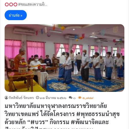
#ขอแสดงความยิ…
อ่านต่อ »
กิตติพันธ์ รัตนคร
๓๑ มีนาคม ๒๕๖๖
๐
๑,๗๘๙
มหาวิทยาลัยมหาจุฬาลงกรณราชวิทยาลัย
วิทยาเขตแพร่ ได้จัดโครงการ #พุทธธรรมนำสุข
ด้วยหลัก “#บวร” กิจกรรม #พัฒนาจิตและ