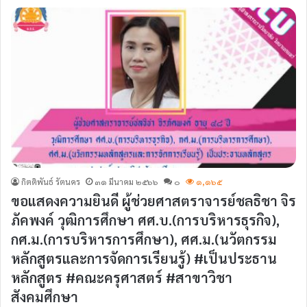
กิตติพันธ์ รัตนคร
๓๑ มีนาคม ๒๕๖๖
๐
๑,๑๖๕
ขอแสดงความยินดี ผู้ช่วยศาสตราจารย์ชลธิชา จิร
ภัคพงค์ วุฒิการศึกษา ศศ.บ.(การบริหารธุรกิจ),
กศ.ม.(การบริหารการศึกษา), ศศ.ม.(นวัตกรรม
หลักสูตรและการจัดการเรียนรู้) #เป็นประธาน
หลักสูตร #คณะครุศาสตร์ #สาขาวิชา
สังคมศึกษา