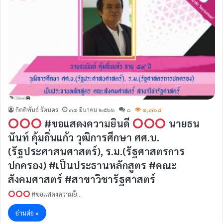
กิตติพันธ์ รัตนคร
๓๑ มีนาคม ๒๕๖๖
๐
๑,๓๖๘
#ขอแสดงความยินดี
นายธน
นันท์ คุ้มถิ่นแก้ว วุฒิการศึกษา ศศ.บ.
(รัฐประศาสนศาสตร์), ร.ม.(รัฐศาสตรการ
ปกครอง) #เป็นประธานหลักสูตร #คณะ
สังคมศาสตร์ #สาขาวิชารัฐศาสตร์
#ขอแสดงความยิ…
อ่านต่อ »