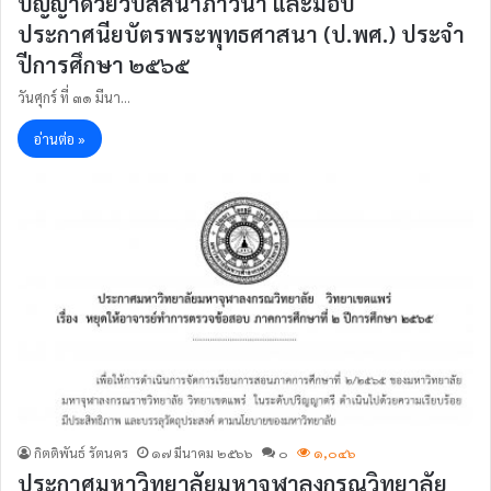
ปัญญาด้วยวิปัสสนาภาวนา และมอบ
ประกาศนียบัตรพระพุทธศาสนา (ป.พศ.) ประจำ
ปีการศึกษา ๒๕๖๕
วันศุกร์ ที่ ๓๑ มีนา…
อ่านต่อ »
กิตติพันธ์ รัตนคร
๑๗ มีนาคม ๒๕๖๖
๐
๑,๐๔๖
ประกาศมหาวิทยาลัยมหาจุฬาลงกรณวิทยาลัย