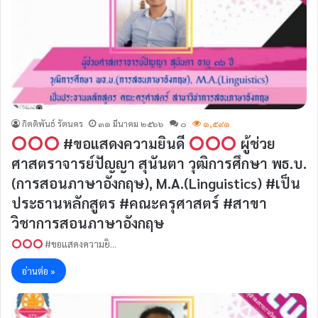
กิตติพันธ์ รัตนคร
๓๑ มีนาคม ๒๕๖๖
๐
๑,๕๙๑
#ขอแสดงความยินดี
ผู้ช่วย
ศาสตราจารย์ปัญญา สุนันตา วุฒิการศึกษา พธ.บ.
(การสอนภาษาอังกฤษ), M.A.(Linguistics) #เป็น
ประธานหลักสูตร #คณะครุศาสตร์ #สาขา
วิชาการสอนภาษาอังกฤษ
#ขอแสดงความยิ…
อ่านต่อ »