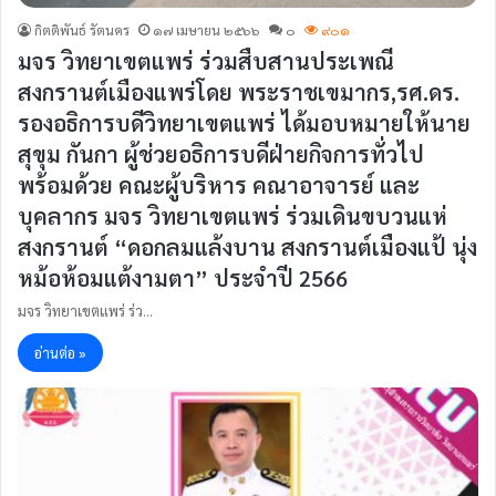
กิตติพันธ์ รัตนคร
๑๗ เมษายน ๒๕๖๖
๐
๙๐๑
มจร วิทยาเขตแพร่ ร่วมสืบสานประเพณี
สงกรานต์เมืองแพร่โดย พระราชเขมากร,รศ.ดร.
รองอธิการบดีวิทยาเขตแพร่ ได้มอบหมายให้นาย
สุขุม กันกา ผู้ช่วยอธิการบดีฝ่ายกิจการทั่วไป
พร้อมด้วย คณะผู้บริหาร คณาอาจารย์ และ
บุคลากร มจร วิทยาเขตแพร่ ร่วมเดินขบวนแห่
สงกรานต์ “ดอกลมแล้งบาน สงกรานต์เมืองแป้ นุ่ง
หม้อห้อมแต้งามตา” ประจำปี 2566
มจร วิทยาเขตแพร่ ร่ว…
อ่านต่อ »