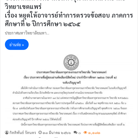
วิทยาเขตแพร่
เรื่อง หยุดให้อาจารย์ทำการตรวจข้อสอบ ภาคการ
ศึกษาที่ ๒ ปีการศึกษา ๒๕๖๕
ประกาศมหาวิทยาลัยมหา…
อ่านต่อ »
กิตติพันธ์ รัตนคร
๑๓ มีนาคม ๒๕๖๖
๐
๑,๑๗๑