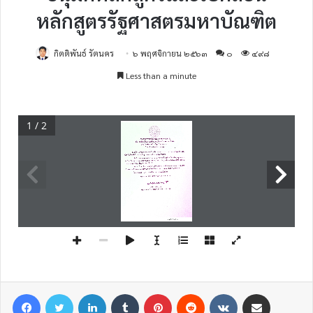
หลักสูตรรัฐศาสตรมหาบัณฑิต
กิตติพันธ์ รัตนคร
๖ พฤศจิกายน ๒๕๖๓
๐
๔๙๘
Less than a minute
1 / 2