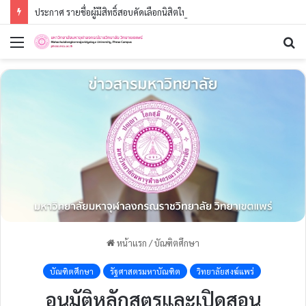
ประกาศ รายชื่อผู้มีสิทธิ์สอบคัดเลือกนิสิตใหม่ ประจำปีการศึกษา ๒๕๖๙ (รอบที่ ๓) ระดับปริญญาตรี
หน้าแรก
/
บัณฑิตศึกษา
บัณฑิตศึกษา
รัฐศาสตรมหาบัณฑิต
วิทยาลัยสงฆ์แพร่
อนุมัติหลักสูตรและเปิดสอน