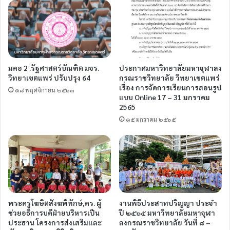
มคอ 2 .รัฐศาสตร์บัณฑิต มจร.
ประกาศมหาวิทยาลัยมหาจุฬาลง
วิทยาเขตแพร่ ปรับปรุง 64
กรณราชวิทยาลัย วิทยาเขตแพร่
เรื่อง การจัดการเรียนการสอนรูป
๑๘ พฤศจิกายน ๒๕๖๓
แบบ Online 17 – 31 มกราคม
2565
๑๕ มกราคม ๒๕๖๕
พระครูโฆษิตสังฆพิทักษ์,ดร. ผู้
งานพิธีประสาทปริญญา ประจำ
ช่วยอธิการบดีฝ่ายบริหารเป็น
ปี ๒๕๖๕ มหาวิทยาลัยมหาจุฬา
ประธาน โครงการส่งเสริมและ
ลงกรณราชวิทยาลัย วันที่ ๘ –