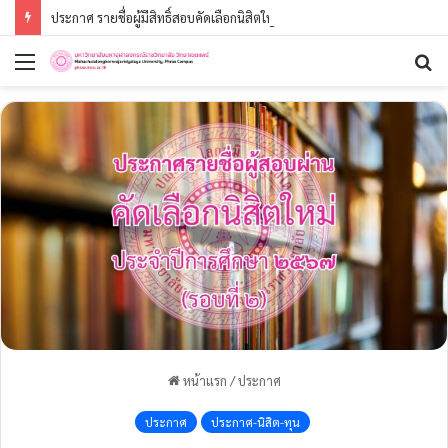
ประกาศ รายชื่อผู้มีสิทธิ์สอบคัดเลือกนิสิตใหม่ ประจำปีการศึกษา ๒๕๖๙ (รอบที่ ๓) ระดับปริญญาตรี
เมนู
ค้
หน้าแรก
/
ประกาศ
ประกาศ
ประกาศ-นิสิต-ทุน