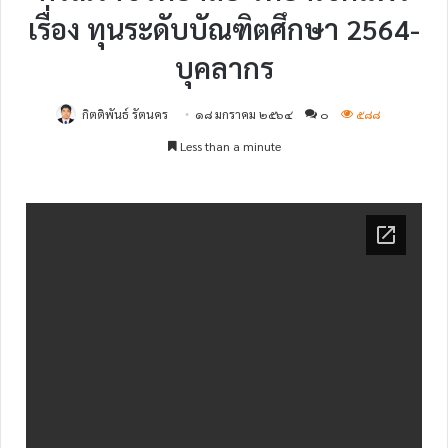
เรื่อง ทุนระดับบัณฑิตศึกษา 2564-
บุคลากร
กิตติพันธ์ รัตนคร
๑๘ มกราคม ๒๕๖๔
๐
๕๘๘
Less than a minute