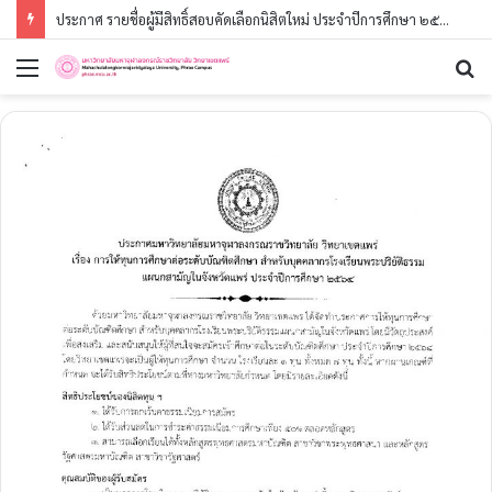
ประกาศ รายชื่อผู้มีสิทธิ์สอบคัดเลือกนิสิตใหม่ ประจำปีการศึกษา ๒๕๖๙ (รอบที่ ๓) ระดับปริญญาตรี