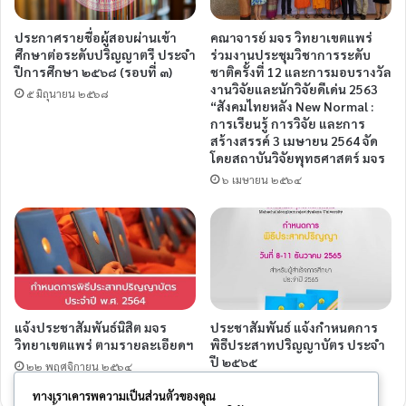
ประกาศรายชื่อผู้สอบผ่านเข้า
คณาจารย์ มจร วิทยาเขตแพร่
ศึกษาต่อระดับปริญญาตรี ประจำ
ร่วมงานประชุมวิชาการระดับ
ปีการศึกษา ๒๕๖๘ (รอบที่ ๓)
ชาติครั้งที่ 12 และการมอบรางวัล
งานวิจัยและนักวิจัยดีเด่น 2563
๕ มิถุนายน ๒๕๖๘
“สังคมไทยหลัง New Normal :
การเรียนรู้ การวิจัย และการ
สร้างสรรค์ 3 เมษายน 2564 จัด
โดยสถาบันวิจัยพุทธศาสตร์ มจร
๖ เมษายน ๒๕๖๔
แจ้งประชาสัมพันธ์นิสิต มจร
ประชาสัมพันธ์ แจ้งกำหนดการ
วิทยาเขตแพร่ ตามรายละเอียดฯ
พิธีประสาทปริญญาบัตร ประจำ
ปี ๒๕๖๕
๒๒ พฤศจิกายน ๒๕๖๔
๑๔ พฤศจิกายน ๒๕๖๕
ทางเราเคารพความเป็นส่วนตัวของคุณ