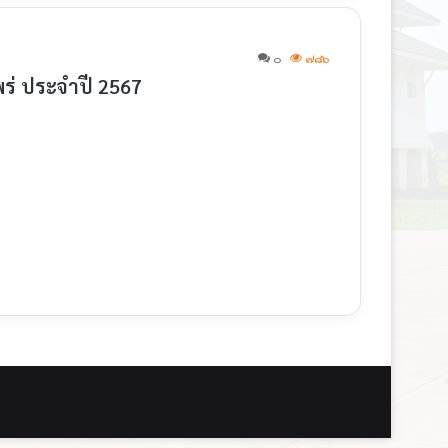
๐
๗๘๖
ร่ ประจำปี 2567