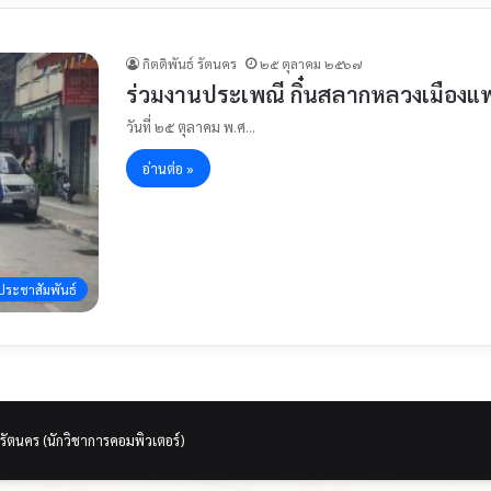
กิตติพันธ์ รัตนคร
๒๕ ตุลาคม ๒๕๖๗
ร่วมงานประเพณี กิ๋นสลากหลวงเมืองแพ
วันที่ ๒๕ ตุลาคม พ.ศ…
อ่านต่อ »
ประชาสัมพันธ์
 รัตนคร (นักวิชาการคอมพิวเตอร์)