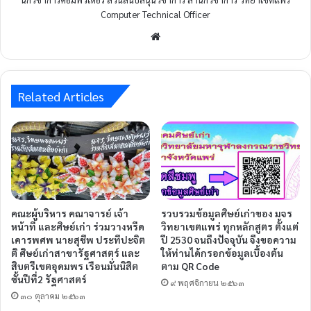
Computer Technical Officer
Related Articles
คณะผู้บริหาร คณาจารย์ เจ้า
รวบรวมข้อมูลศิษย์เก่าของ มจร
หน้าที่ และศิษย์เก่า ร่วมวางหรีด
วิทยาเขตแพร่ ทุกหลักสูตร ตั้งแต่
เคารพศพ นายสุชีพ ประทีปะจิต
ปี 2530 จนถึงปัจจุบัน จึงขอความ
ติ ศิษย์เก่าสาขารัฐศาสตร์ และ
ให้ท่านได้กรอกข้อมูลเบื้องต้น
สิบตรีเขตอุดมพร เรือนมั่นนิสิต
ตาม QR Code
ชั้นปีที่2 รัฐศาสตร์
๙ พฤศจิกายน ๒๕๖๓
๓๐ ตุลาคม ๒๕๖๓