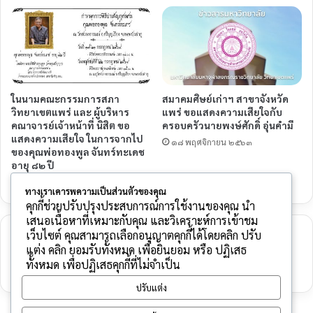
ในนามคณะกรรมการสภา
สมาคมศิษย์เก่าฯ สาขาจังหวัด
วิทยาเขตแพร่ และ ผู้บริหาร
แพร่ ขอแสดงความเสียใจกับ
คณาจารย์เจ้าหน้าที่ นิสิต ขอ
ครอบครัวนายพงษ์ศักดิ์ อุ่นคำมี
แสดงความเสียใจ ในการจากไป
๑๘ พฤศจิกายน ๒๕๖๓
ของคุณพ่อทองพูล จันทร์ทะเดช
อายุ ๘๒ ปี
๑๙ กรกฎาคม ๒๕๖๔
ทางเราเคารพความเป็นส่วนตัวของคุณ
คุกกี้ช่วยปรับปรุงประสบการณ์การใช้งานของคุณ นำ
เสนอเนื้อหาที่เหมาะกับคุณ และวิเคราะห์การเข้าชม
เว็บไซต์ คุณสามารถเลือกอนุญาตคุกกี้ได้โดยคลิก ปรับ
ใส่ความเห็น
แต่ง คลิก ยอมรับทั้งหมด เพื่อยินยอม หรือ ปฏิเสธ
ทั้งหมด เพื่อปฏิเสธคุกกี้ที่ไม่จำเป็น
คุณต้อง
เข้าสู่ระบบ
เพื่อจะพิมพ์ความเห็น
ปรับแต่ง