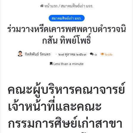
หน้าแรก
/
สมาคมศิษย์เก่า มจร.
สมาคมศิษย์เก่า มจร.
ร่วมวางหรีดเคารพศพดาบตำรวจนิ
กสัน ทิพย์โพธิ์
กิตติพันธ์ รัตนคร
๒๗ ตุลาคม ๒๕๖๓
๐
๖๐๖
Less than a minute
คณะผู้บริหารคณาจารย์
เจ้าหน้าที่และคณะ
กรรมการศิษย์เก่าสาขา