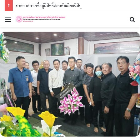
ประกาศ รายชื่อผู้มีสิทธิ์สอบคัดเลือกนิสิตใหม่ ประจำปีการศึกษา ๒๕๖๙ (รอบที่ ๓) ระดับปริญญาตรี